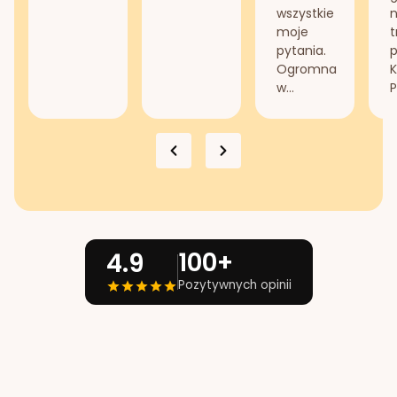
wszystkie
n
moje
t
pytania.
Ogromna
K
w...
P
100+
4.9
Pozytywnych opinii