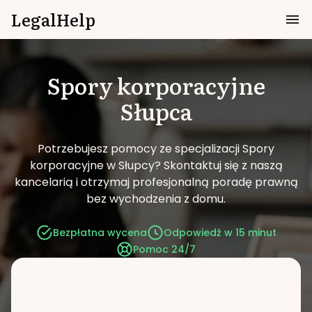
LegalHelp
Spory korporacyjne
Słupca
Potrzebujesz pomocy ze specjalizacji Spory
korporacyjne w Słupcy?
Skontaktuj się z naszą
kancelarią i otrzymaj profesjonalną poradę prawną
bez wychodzenia z domu.
Bezpłatna wycena
Odpowiedź w 15 minut
Pomoc 24/7