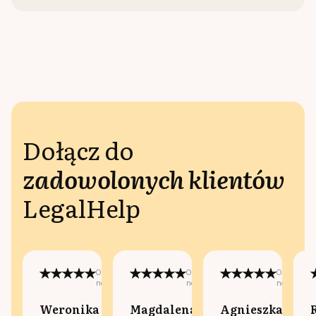
Dołącz do
zadowolonych klientów
LegalHelp
Opublikowano
Opublikowano
Opublikow
na:
na:
na:
Weronika
Magdalena
Agnieszka