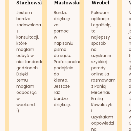
Stachowska
Masłowska
Wrobel
Jestem
Bardzo
Polecam
bardzo
dziękuję
aplikacje
o
zadowolona
za
LegalHelp,
t
z
pomoc
to
j
konsultacji,
w
najlepszy
Z
które
napisaniu
sposób
n
mogłam
pisma
na
odbyć w
do sądu.
uzyskanie
t
niestandardowych
Profesjonalne
szybkiej
n
godzinach.
podejście
porady
Dzięki
do
online.Ja
temu
klienta.
rozmawiam
mogłam
Jeszcze
z Panią
d
odpocząć
raz
Mecenas
w
bardzo
Emilią
,
weekend.
dziękuję.
Kowalczyk
k
:)
i
w
uzyskałam
odpowiedzi
na
g