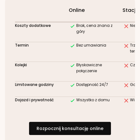
Online
Stacjo
Koszty dodatkowe
Brak, cena znana z
Niez
góry
Termin
Bez umawiania
Trze
term
Kolejki
Błyskawiczne
Czek
połączenie
Limitowane godziny
Dostępność 24/7
Godz
Dojazd i prywatność
Wszystko z domu
Wizy
Rozpocznij konsultację online