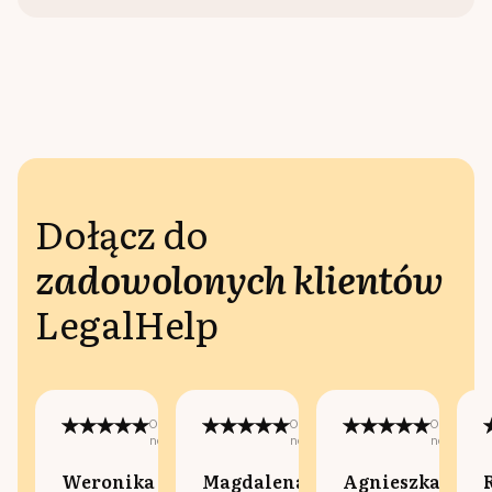
Dołącz do
zadowolonych klientów
LegalHelp
Opublikowano
Opublikowano
Opublikow
na:
na:
na:
Weronika
Magdalena
Agnieszka