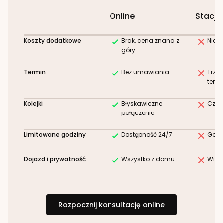
Online
Stacjo
Koszty dodatkowe
Brak, cena znana z
Niez
góry
Termin
Bez umawiania
Trze
term
Kolejki
Błyskawiczne
Czek
połączenie
Limitowane godziny
Dostępność 24/7
Godz
Dojazd i prywatność
Wszystko z domu
Wizy
Rozpocznij konsultację online