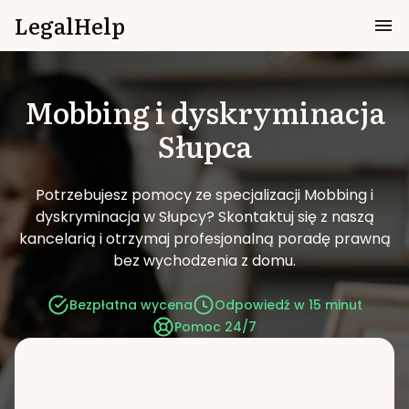
LegalHelp
Mobbing i dyskryminacja
Słupca
Potrzebujesz pomocy ze specjalizacji Mobbing i
dyskryminacja w Słupcy?
Skontaktuj się z naszą
kancelarią i otrzymaj profesjonalną poradę prawną
bez wychodzenia z domu.
Bezpłatna wycena
Odpowiedź w 15 minut
Pomoc 24/7