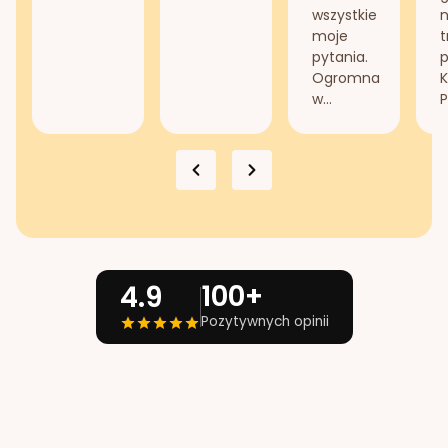
wszystkie
n
moje
t
pytania.
Ogromna
K
w...
P
100+
4.9
Pozytywnych opinii