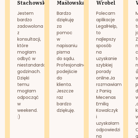
Stachowska
Masłowska
Wrobel
Jestem
Bardzo
Polecam
bardzo
dziękuję
aplikacje
o
zadowolona
za
LegalHelp,
t
z
pomoc
to
j
konsultacji,
w
najlepszy
Z
które
napisaniu
sposób
n
mogłam
pisma
na
odbyć w
do sądu.
uzyskanie
t
niestandardowych
Profesjonalne
szybkiej
n
godzinach.
podejście
porady
Dzięki
do
online.Ja
temu
klienta.
rozmawiam
mogłam
Jeszcze
z Panią
d
odpocząć
raz
Mecenas
w
bardzo
Emilią
,
weekend.
dziękuję.
Kowalczyk
k
:)
i
w
uzyskałam
odpowiedzi
na
g