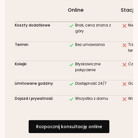
Online
Stacjo
Koszty dodatkowe
Brak, cena znana z
Niez
góry
Termin
Bez umawiania
Trze
term
Kolejki
Błyskawiczne
Czek
połączenie
Limitowane godziny
Dostępność 24/7
Godz
Dojazd i prywatność
Wszystko z domu
Wizy
Rozpocznij konsultację online