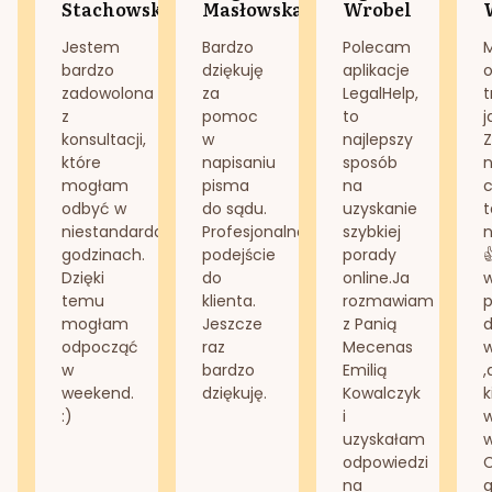
Stachowska
Masłowska
Wrobel
Jestem
Bardzo
Polecam
bardzo
dziękuję
aplikacje
o
zadowolona
za
LegalHelp,
t
z
pomoc
to
j
konsultacji,
w
najlepszy
Z
które
napisaniu
sposób
n
mogłam
pisma
na
odbyć w
do sądu.
uzyskanie
t
niestandardowych
Profesjonalne
szybkiej
n
godzinach.
podejście
porady
Dzięki
do
online.Ja
temu
klienta.
rozmawiam
mogłam
Jeszcze
z Panią
d
odpocząć
raz
Mecenas
w
bardzo
Emilią
,
weekend.
dziękuję.
Kowalczyk
k
:)
i
w
uzyskałam
odpowiedzi
na
g