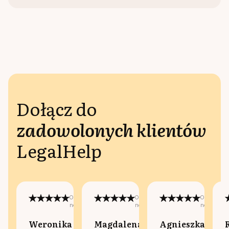
Dołącz do
zadowolonych klientów
LegalHelp
Opublikowano
Opublikowano
Opublikow
na:
na:
na:
Weronika
Magdalena
Agnieszka