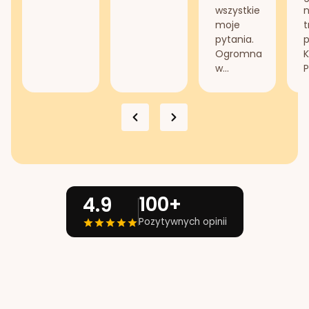
wszystkie
n
moje
t
pytania.
Ogromna
K
w...
P
100+
4.9
Pozytywnych opinii