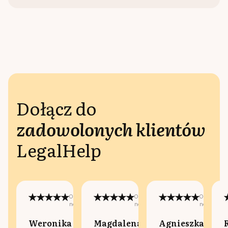
Dołącz do
zadowolonych klientów
LegalHelp
Opublikowano
Opublikowano
Opublikow
na:
na:
na:
Weronika
Magdalena
Agnieszka