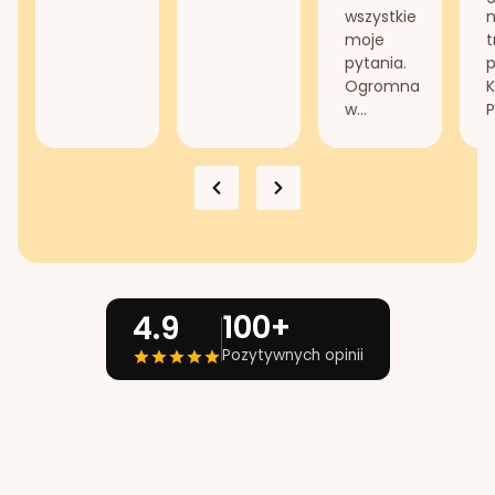
wszystkie
n
moje
t
pytania.
Ogromna
K
w...
P
100+
4.9
Pozytywnych opinii