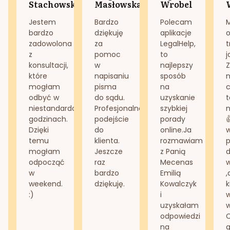
Stachowska
Masłowska
Wrobel
Jestem
Bardzo
Polecam
bardzo
dziękuję
aplikacje
o
zadowolona
za
LegalHelp,
t
z
pomoc
to
j
konsultacji,
w
najlepszy
Z
które
napisaniu
sposób
n
mogłam
pisma
na
odbyć w
do sądu.
uzyskanie
t
niestandardowych
Profesjonalne
szybkiej
n
godzinach.
podejście
porady
Dzięki
do
online.Ja
temu
klienta.
rozmawiam
mogłam
Jeszcze
z Panią
d
odpocząć
raz
Mecenas
w
bardzo
Emilią
,
weekend.
dziękuję.
Kowalczyk
k
:)
i
w
uzyskałam
odpowiedzi
na
g