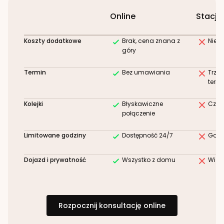
Online
Stacjo
Koszty dodatkowe
Brak, cena znana z
Niez
góry
Termin
Bez umawiania
Trze
term
Kolejki
Błyskawiczne
Czek
połączenie
Limitowane godziny
Dostępność 24/7
Godz
Dojazd i prywatność
Wszystko z domu
Wizy
Rozpocznij konsultację online