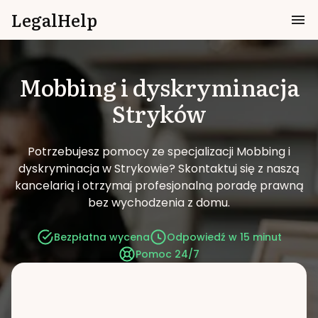
LegalHelp
Mobbing i dyskryminacja
Stryków
Potrzebujesz pomocy ze specjalizacji Mobbing i
dyskryminacja w Strykowie?
Skontaktuj się z naszą
kancelarią i otrzymaj profesjonalną poradę prawną
bez wychodzenia z domu.
Bezpłatna wycena
Odpowiedź w 15 minut
Pomoc 24/7