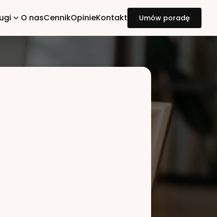
ugi
O nas
Cennik
Opinie
Kontakt
Umów poradę