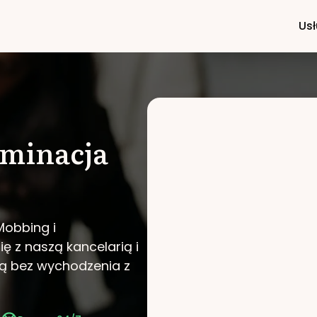
Usł
yminacja
Mobbing i
ię z naszą kancelarią i
ą bez wychodzenia z