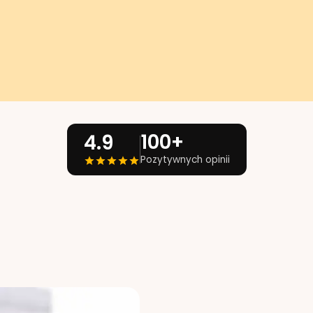
100+
4.9
Pozytywnych opinii