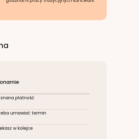
godzinami pracy tradycyjnych kancelarii.
rna
jonarnie
eznana płatność
zeba umawiać termin
ekasz w kolejce