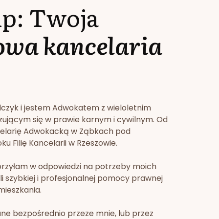
lp: Twoja
owa kancelaria
lczyk i jestem Adwokatem z wieloletnim
zującym się w prawie karnym i cywilnym. Od
celarię Adwokacką w Ząbkach pod
u Filię Kancelarii w Rzeszowie.
orzyłam w odpowiedzi na potrzeby moich
li szybkiej i profesjonalnej pomocy prawnej
mieszkania.
ne bezpośrednio przeze mnie, lub przez