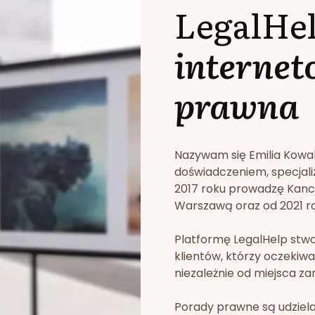
LegalHe
internet
prawna
Nazywam się Emilia Kowa
doświadczeniem, specjali
2017 roku prowadzę Kan
Warszawą oraz od 2021 rok
Platformę LegalHelp stw
klientów, którzy oczekiwa
niezależnie od miejsca za
Porady prawne są udziela