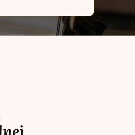
a
lnej