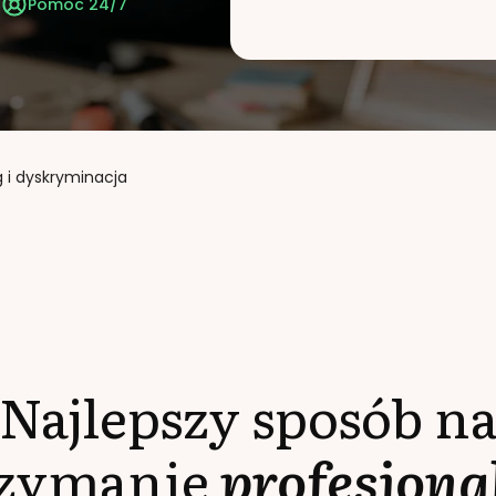
t
Pomoc 24/7
 i dyskryminacja
Najlepszy sposób n
rzymanie
profesjona