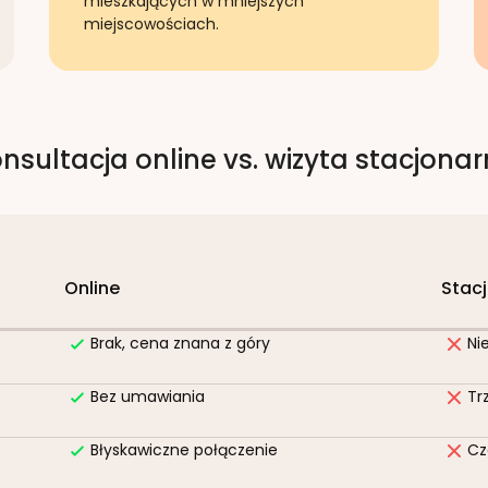
mieszkających w mniejszych
miejscowościach.
nsultacja online vs. wizyta stacjona
Online
Stac
Brak, cena znana z góry
Ni
Bez umawiania
Tr
Błyskawiczne połączenie
Cz