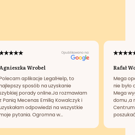
Opublikowano na:
Agnieszka Wrobel
Rafał W
Polecam aplikacje LegalHelp, to
Mega opc
najlepszy sposób na uzyskanie
nie było 
szybkiej porady online.Ja rozmawiam
Mega wyg
z Panią Mecenas Emilią Kowalczyk i
domu ,a n
uzyskałam odpowiedzi na wszystkie
Centrum 
moje pytania. Ogromna w...
poszukać 