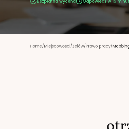
Bezpłatna wycena
Odpowiedź w 15 minu
Home
/
Miejscowości
/
Zelów
/
Prawo pracy
/
Mobbing
ot