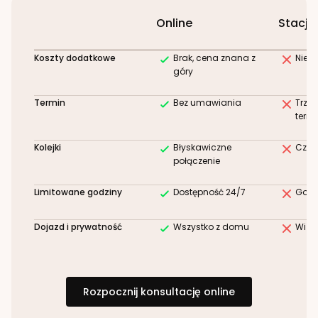
Online
Stacjo
Koszty dodatkowe
Brak, cena znana z
Niez
góry
Termin
Bez umawiania
Trze
term
Kolejki
Błyskawiczne
Czek
połączenie
Limitowane godziny
Dostępność 24/7
Godz
Dojazd i prywatność
Wszystko z domu
Wizy
Rozpocznij konsultację online