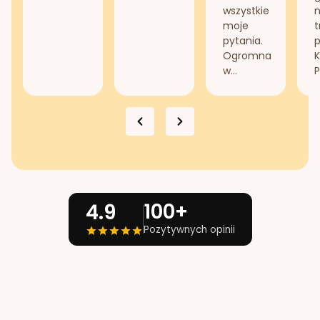
wszystkie
n
moje
t
pytania.
Ogromna
K
w...
P
100+
4.9
Pozytywnych opinii