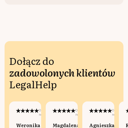
Dołącz do
zadowolonych klientów
LegalHelp
Opublikowano
Opublikowano
Opublikow
na:
na:
na:
Weronika
Magdalena
Agnieszka