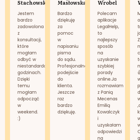
Stachowska
Masłowska
Wrobel
Jestem
Bardzo
Polecam
bardzo
dziękuję
aplikacje
o
zadowolona
za
LegalHelp,
t
z
pomoc
to
j
konsultacji,
w
najlepszy
Z
które
napisaniu
sposób
n
mogłam
pisma
na
odbyć w
do sądu.
uzyskanie
t
niestandardowych
Profesjonalne
szybkiej
n
godzinach.
podejście
porady
Dzięki
do
online.Ja
temu
klienta.
rozmawiam
mogłam
Jeszcze
z Panią
d
odpocząć
raz
Mecenas
w
bardzo
Emilią
,
weekend.
dziękuję.
Kowalczyk
k
:)
i
w
uzyskałam
odpowiedzi
na
g