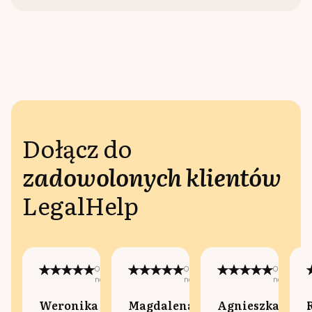
Dołącz do
zadowolonych klientów
LegalHelp
Opublikowano
Opublikowano
Opublikow
na:
na:
na:
Weronika
Magdalena
Agnieszka