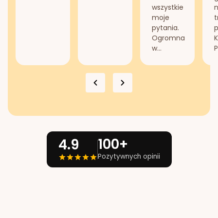
wszystkie
n
moje
t
pytania.
Ogromna
K
w...
P
100+
4.9
Pozytywnych opinii