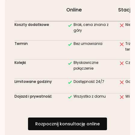
Online
Stacjo
Koszty dodatkowe
Brak, cena znana z
Niez
góry
Termin
Bez umawiania
Trze
term
Kolejki
Błyskawiczne
Czek
połączenie
Limitowane godziny
Dostępność 24/7
Godz
Dojazd i prywatność
Wszystko z domu
Wizy
Rozpocznij konsultację online