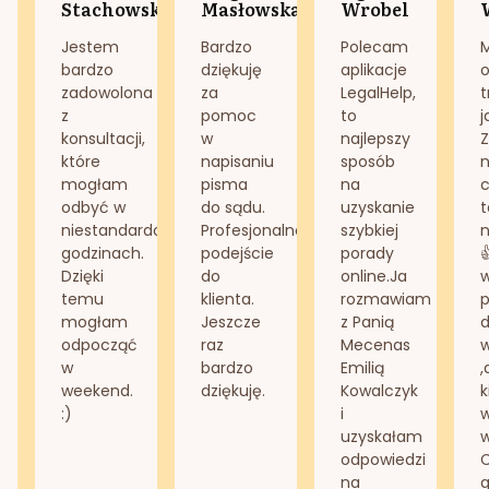
Stachowska
Masłowska
Wrobel
Jestem
Bardzo
Polecam
bardzo
dziękuję
aplikacje
o
zadowolona
za
LegalHelp,
t
z
pomoc
to
j
konsultacji,
w
najlepszy
Z
które
napisaniu
sposób
n
mogłam
pisma
na
odbyć w
do sądu.
uzyskanie
t
niestandardowych
Profesjonalne
szybkiej
n
godzinach.
podejście
porady
Dzięki
do
online.Ja
temu
klienta.
rozmawiam
mogłam
Jeszcze
z Panią
d
odpocząć
raz
Mecenas
w
bardzo
Emilią
,
weekend.
dziękuję.
Kowalczyk
k
:)
i
w
uzyskałam
odpowiedzi
na
g