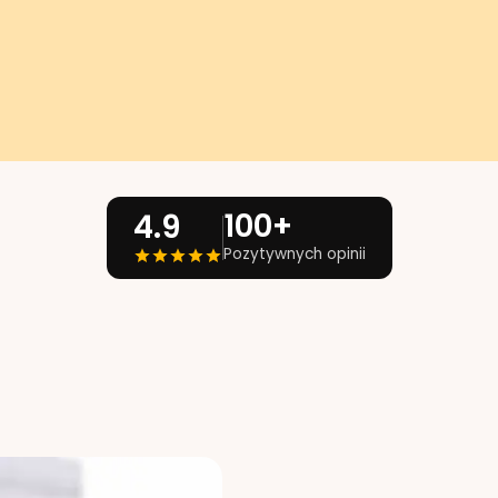
100+
4.9
Pozytywnych opinii