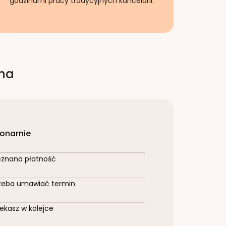
godzinami pracy tradycyjnych kancelarii.
rna
jonarnie
eznana płatność
zeba umawiać termin
ekasz w kolejce