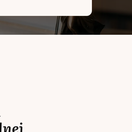
a
lnej