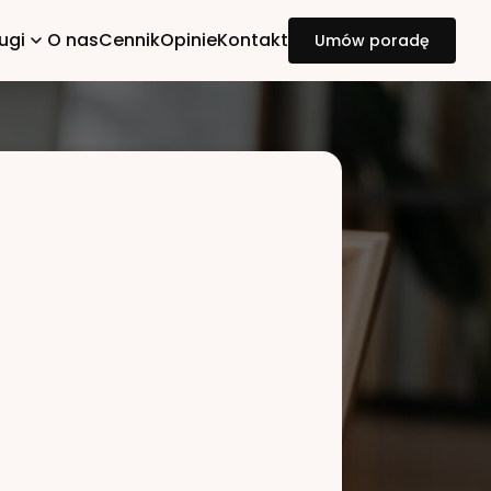
ugi
O nas
Cennik
Opinie
Kontakt
Umów poradę