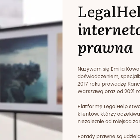
LegalHe
internet
prawna
Nazywam się Emilia Kowa
doświadczeniem, specjali
2017 roku prowadzę Kan
Warszawą oraz od 2021 rok
Platformę LegalHelp stw
klientów, którzy oczekiwa
niezależnie od miejsca za
Porady prawne są udziela