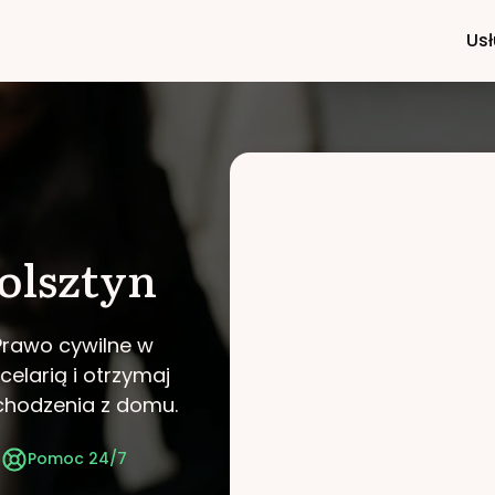
Usł
olsztyn
Prawo cywilne w
celarią i otrzymaj
chodzenia z domu.
t
Pomoc 24/7