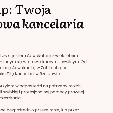
lp: Twoja
owa kancelaria
lczyk i jestem Adwokatem z wieloletnim
zującym się w prawie karnym i cywilnym. Od
celarię Adwokacką w Ząbkach pod
u Filię Kancelarii w Rzeszowie.
orzyłam w odpowiedzi na potrzeby moich
li szybkiej i profesjonalnej pomocy prawnej
mieszkania.
ne bezpośrednio przeze mnie, lub przez