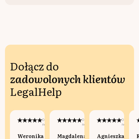
Dołącz do
zadowolonych klientów
LegalHelp
Opublikowano
Opublikowano
Opublikow
na:
na:
na:
Weronika
Magdalena
Agnieszka