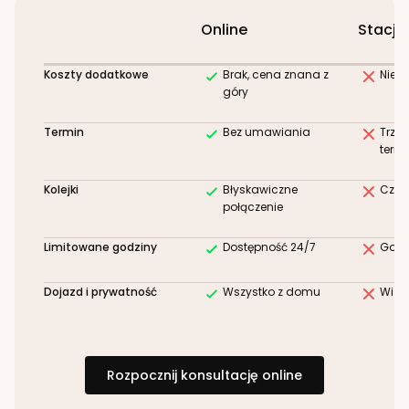
Online
Stacjo
Koszty dodatkowe
Brak, cena znana z
Niez
góry
Termin
Bez umawiania
Trze
term
Kolejki
Błyskawiczne
Czek
połączenie
Limitowane godziny
Dostępność 24/7
Godz
Dojazd i prywatność
Wszystko z domu
Wizy
Rozpocznij konsultację online