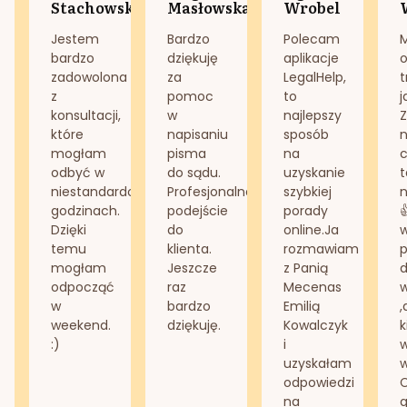
Stachowska
Masłowska
Wrobel
Jestem
Bardzo
Polecam
bardzo
dziękuję
aplikacje
o
zadowolona
za
LegalHelp,
t
z
pomoc
to
j
konsultacji,
w
najlepszy
Z
które
napisaniu
sposób
n
mogłam
pisma
na
odbyć w
do sądu.
uzyskanie
t
niestandardowych
Profesjonalne
szybkiej
n
godzinach.
podejście
porady
Dzięki
do
online.Ja
temu
klienta.
rozmawiam
mogłam
Jeszcze
z Panią
d
odpocząć
raz
Mecenas
w
bardzo
Emilią
,
weekend.
dziękuję.
Kowalczyk
k
:)
i
w
uzyskałam
odpowiedzi
na
g