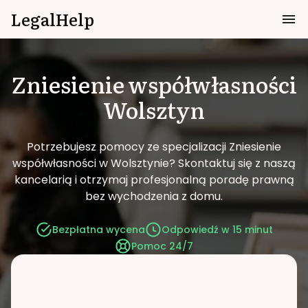
LegalHelp
Zniesienie współwłasności
Wolsztyn
Potrzebujesz pomocy ze specjalizacji Zniesienie
współwłasności w Wolsztynie?
Skontaktuj się z naszą
kancelarią i otrzymaj profesjonalną poradę prawną
bez wychodzenia z domu.
Bezpłatna wycena
Odpowiedź w 15 minut
Pomoc 24/7