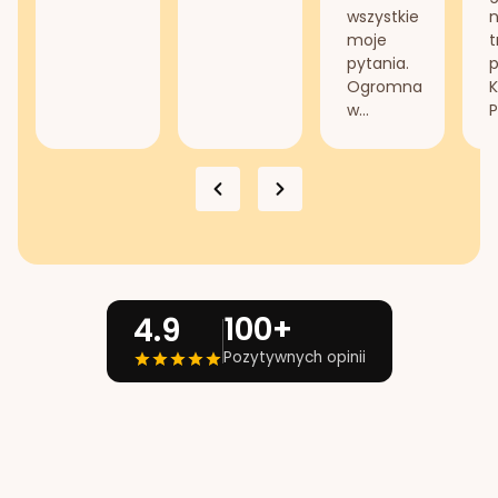
wszystkie
n
moje
t
pytania.
Ogromna
K
w...
P
100+
4.9
Pozytywnych opinii