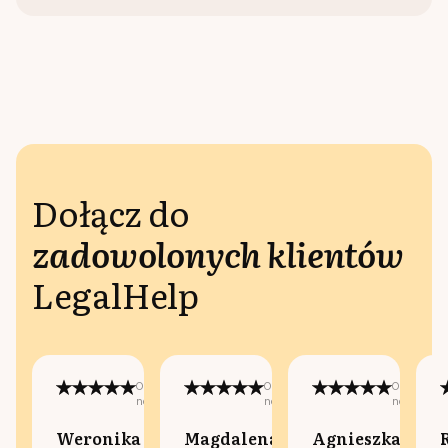
Dołącz do
zadowolonych klientów
LegalHelp
Opublikowano
Opublikowano
Opublikow
na:
na:
na:
Weronika
Magdalena
Agnieszka