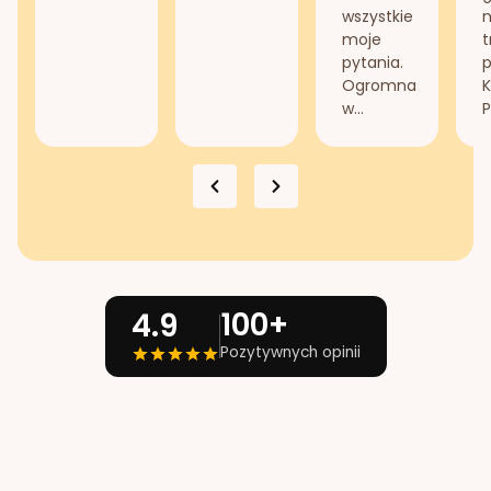
wszystkie
n
moje
t
pytania.
Ogromna
K
w...
P
100+
4.9
Pozytywnych opinii