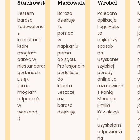
Stachowska
Masłowska
Wrobel
Jestem
Bardzo
Polecam
bardzo
dziękuję
aplikacje
o
zadowolona
za
LegalHelp,
t
z
pomoc
to
j
konsultacji,
w
najlepszy
Z
które
napisaniu
sposób
n
mogłam
pisma
na
odbyć w
do sądu.
uzyskanie
t
niestandardowych
Profesjonalne
szybkiej
n
godzinach.
podejście
porady
Dzięki
do
online.Ja
temu
klienta.
rozmawiam
mogłam
Jeszcze
z Panią
d
odpocząć
raz
Mecenas
w
bardzo
Emilią
,
weekend.
dziękuję.
Kowalczyk
k
:)
i
w
uzyskałam
odpowiedzi
na
g