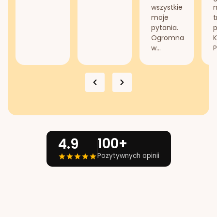
wszystkie
n
moje
t
pytania.
Ogromna
K
w...
P
100+
4.9
Pozytywnych opinii