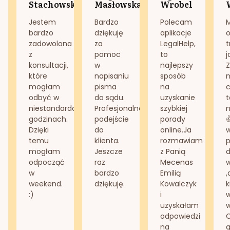
Stachowska
Masłowska
Wrobel
Jestem
Bardzo
Polecam
bardzo
dziękuję
aplikacje
o
zadowolona
za
LegalHelp,
t
z
pomoc
to
j
konsultacji,
w
najlepszy
Z
które
napisaniu
sposób
n
mogłam
pisma
na
odbyć w
do sądu.
uzyskanie
t
niestandardowych
Profesjonalne
szybkiej
n
godzinach.
podejście
porady
Dzięki
do
online.Ja
temu
klienta.
rozmawiam
mogłam
Jeszcze
z Panią
d
odpocząć
raz
Mecenas
w
bardzo
Emilią
,
weekend.
dziękuję.
Kowalczyk
k
:)
i
w
uzyskałam
odpowiedzi
na
g