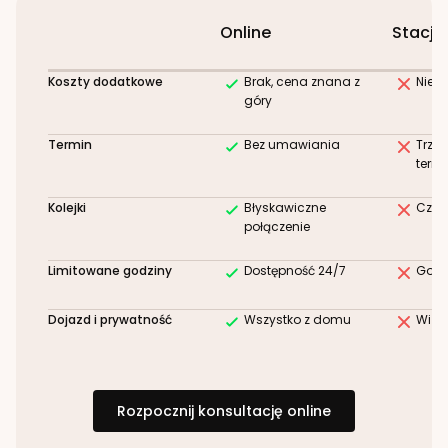
Online
Stacjo
Koszty dodatkowe
Brak, cena znana z
Niez
góry
Termin
Bez umawiania
Trze
term
Kolejki
Błyskawiczne
Czek
połączenie
Limitowane godziny
Dostępność 24/7
Godz
Dojazd i prywatność
Wszystko z domu
Wizy
Rozpocznij konsultację online