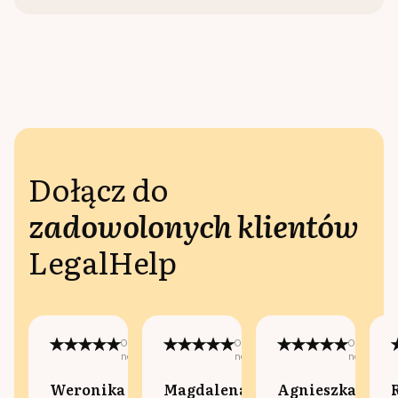
Dołącz do
zadowolonych klientów
LegalHelp
Opublikowano
Opublikowano
Opublikow
na:
na:
na:
Weronika
Magdalena
Agnieszka