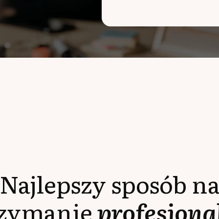
Najlepszy sposób n
rzymanie
profesjona