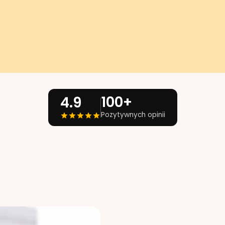
100+
4.9
Pozytywnych opinii