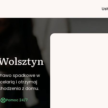
Usł
Wolsztyn
i Prawo spadkowe w
celarią i otrzymaj
chodzenia z domu.
t
Pomoc 24/7