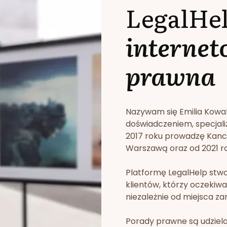
LegalHe
internet
prawna
Nazywam się Emilia Kowa
doświadczeniem, specjali
2017 roku prowadzę Kan
Warszawą oraz od 2021 rok
Platformę LegalHelp stw
klientów, którzy oczekiwa
niezależnie od miejsca za
Porady prawne są udziela