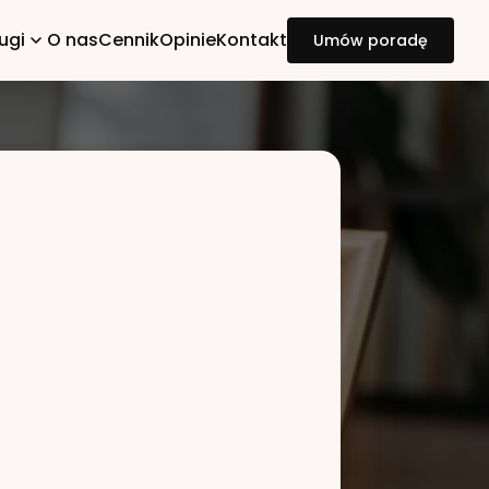
ugi
O nas
Cennik
Opinie
Kontakt
Umów poradę