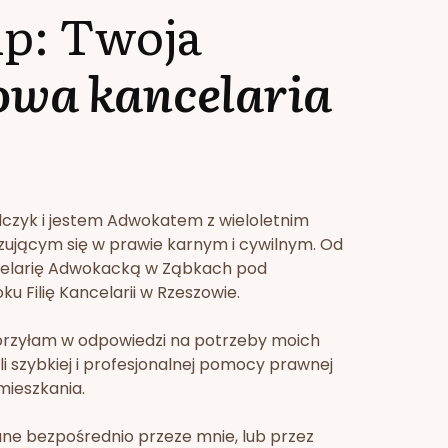
lp: Twoja
owa kancelaria
lczyk i jestem Adwokatem z wieloletnim
zującym się w prawie karnym i cywilnym. Od
celarię Adwokacką w Ząbkach pod
u Filię Kancelarii w Rzeszowie.
orzyłam w odpowiedzi na potrzeby moich
li szybkiej i profesjonalnej pomocy prawnej
mieszkania.
ne bezpośrednio przeze mnie, lub przez