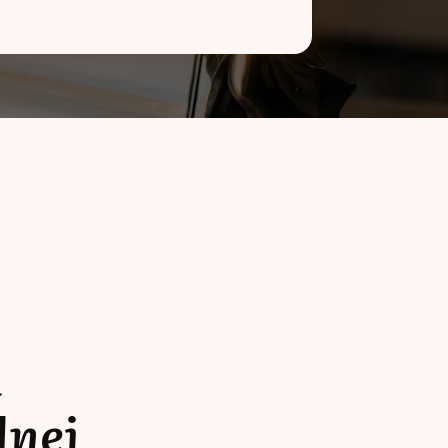
a
lnej