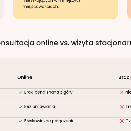
mieszkających w mniejszych
miejscowościach.
nsultacja online vs. wizyta stacjona
Online
Stac
Brak, cena znana z góry
Ni
Bez umawiania
Tr
Błyskawiczne połączenie
Cz