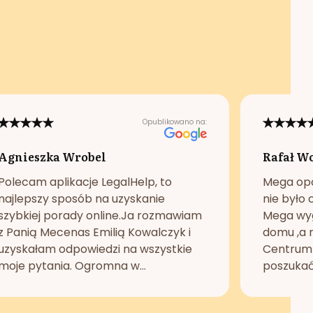
Opublikowano na:
Agnieszka Wrobel
Rafał W
Polecam aplikacje LegalHelp, to
Mega opc
najlepszy sposób na uzyskanie
nie było 
szybkiej porady online.Ja rozmawiam
Mega wyg
z Panią Mecenas Emilią Kowalczyk i
domu ,a n
uzyskałam odpowiedzi na wszystkie
Centrum 
moje pytania. Ogromna w...
poszukać 