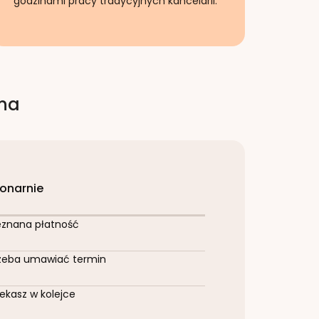
godzinami pracy tradycyjnych kancelarii.
rna
jonarnie
eznana płatność
zeba umawiać termin
ekasz w kolejce