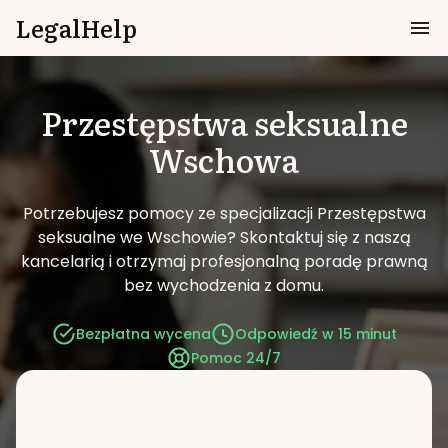
LegalHelp
Przestępstwa seksualne
Wschowa
Potrzebujesz pomocy ze specjalizacji Przestępstwa
seksualne we Wschowie?
Skontaktuj się z naszą
kancelarią i otrzymaj profesjonalną poradę prawną
bez wychodzenia z domu.
Bezpłatna wycena
Odpowiedź w 15 minut
Pomoc 24/7