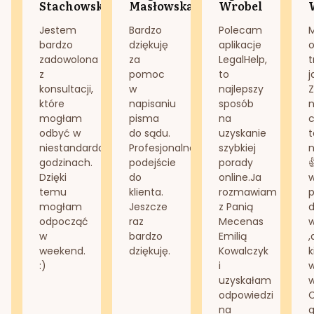
Stachowska
Masłowska
Wrobel
Jestem
Bardzo
Polecam
bardzo
dziękuję
aplikacje
o
zadowolona
za
LegalHelp,
t
z
pomoc
to
j
konsultacji,
w
najlepszy
Z
które
napisaniu
sposób
n
mogłam
pisma
na
odbyć w
do sądu.
uzyskanie
t
niestandardowych
Profesjonalne
szybkiej
n
godzinach.
podejście
porady
Dzięki
do
online.Ja
temu
klienta.
rozmawiam
mogłam
Jeszcze
z Panią
d
odpocząć
raz
Mecenas
w
bardzo
Emilią
,
weekend.
dziękuję.
Kowalczyk
k
:)
i
w
uzyskałam
odpowiedzi
na
g