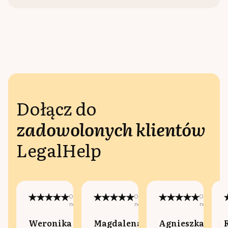
Dołącz do
zadowolonych klientów
LegalHelp
Opublikowano
Opublikowano
Opublikow
na:
na:
na:
Weronika
Magdalena
Agnieszka