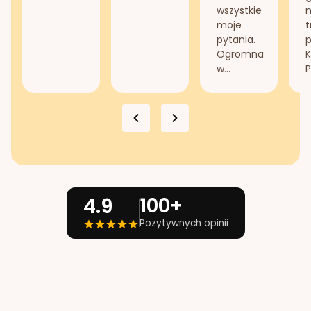
wszystkie
n
moje
t
pytania.
Ogromna
K
w...
P
100+
4.9
Pozytywnych opinii