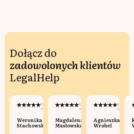
Dołącz do
zadowolonych klientów
LegalHelp
Opublikowano
Opublikowano
Opublikow
na:
na:
na:
Weronika
Magdalena
Agnieszka
Stachowska
Masłowska
Wrobel