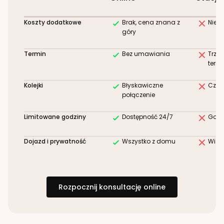
Koszty dodatkowe
Brak, cena znana z
Niez
góry
Termin
Bez umawiania
Trze
term
Kolejki
Błyskawiczne
Czek
połączenie
Limitowane godziny
Dostępność 24/7
Godz
Dojazd i prywatność
Wszystko z domu
Wizy
Rozpocznij konsultację online