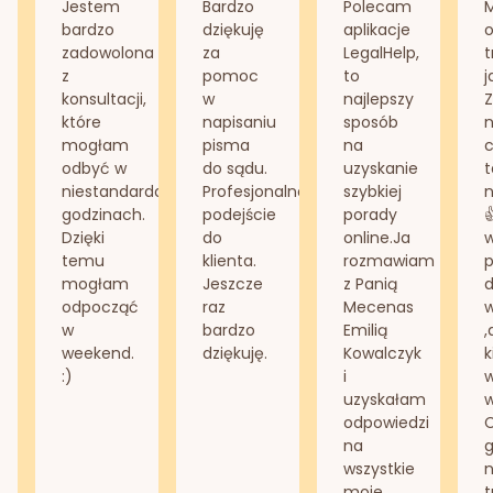
Jestem
Bardzo
Polecam
bardzo
dziękuję
aplikacje
o
zadowolona
za
LegalHelp,
t
z
pomoc
to
j
konsultacji,
w
najlepszy
Z
które
napisaniu
sposób
n
mogłam
pisma
na
odbyć w
do sądu.
uzyskanie
t
niestandardowych
Profesjonalne
szybkiej
n
godzinach.
podejście
porady
Dzięki
do
online.Ja
temu
klienta.
rozmawiam
mogłam
Jeszcze
z Panią
d
odpocząć
raz
Mecenas
w
bardzo
Emilią
,
weekend.
dziękuję.
Kowalczyk
k
:)
i
w
uzyskałam
odpowiedzi
na
g
wszystkie
n
moje
t