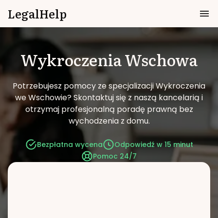
LegalHelp
Wykroczenia
Wschowa
Potrzebujesz pomocy ze specjalizacji Wykroczenia
we Wschowie?
Skontaktuj się z naszą kancelarią i
otrzymaj profesjonalną poradę prawną bez
wychodzenia z domu.
Bezpłatna wycena
Odpowiedź w 15 minut
Pomoc 24/7