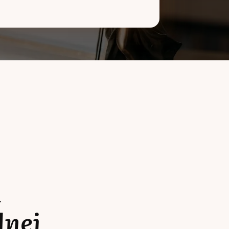
a
lnej