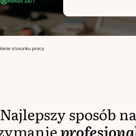
t
Pomoc 24/7
alanie stosunku pracy
Najlepszy sposób n
rzymanie
profesjona