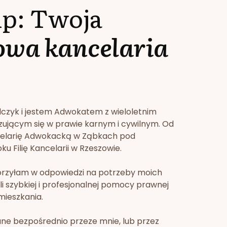
lp: Twoja
owa kancelaria
lczyk i jestem Adwokatem z wieloletnim
zującym się w prawie karnym i cywilnym. Od
celarię Adwokacką w Ząbkach pod
u Filię Kancelarii w Rzeszowie.
orzyłam w odpowiedzi na potrzeby moich
li szybkiej i profesjonalnej pomocy prawnej
mieszkania.
ne bezpośrednio przeze mnie, lub przez