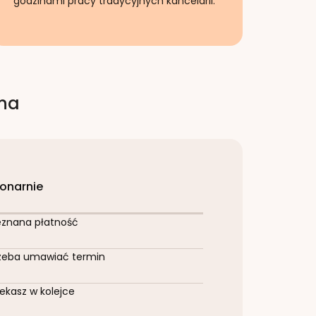
godzinami pracy tradycyjnych kancelarii.
rna
jonarnie
eznana płatność
zeba umawiać termin
ekasz w kolejce