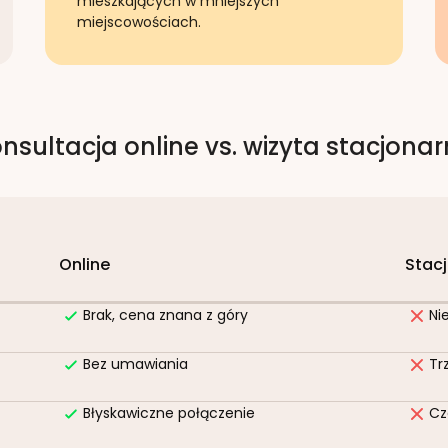
mieszkających w mniejszych
miejscowościach.
nsultacja online vs. wizyta stacjona
Online
Stac
Brak, cena znana z góry
Ni
Bez umawiania
Tr
Błyskawiczne połączenie
Cz