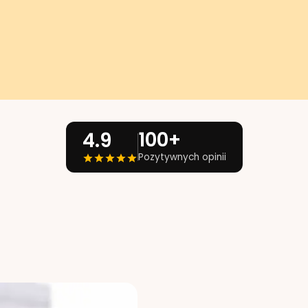
100+
4.9
Pozytywnych opinii