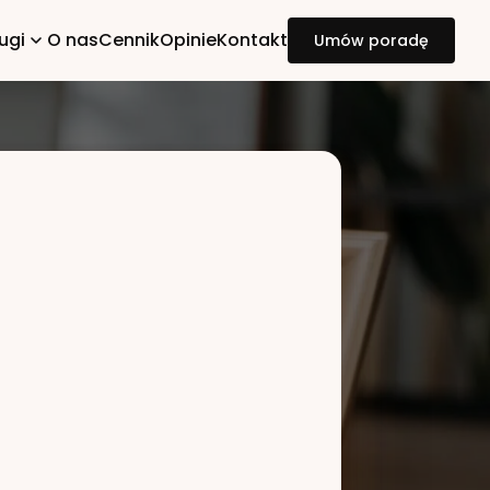
ugi
O nas
Cennik
Opinie
Kontakt
Umów poradę