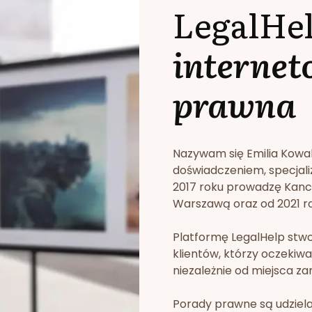
LegalHe
internet
prawna
Nazywam się Emilia Kowa
doświadczeniem, specjali
2017 roku prowadzę Kan
Warszawą oraz od 2021 rok
Platformę LegalHelp stw
klientów, którzy oczekiwa
niezależnie od miejsca za
Porady prawne są udziela