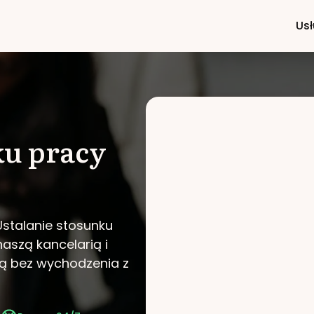
Usł
ku pracy
Ustalanie stosunku
naszą kancelarią i
ą bez wychodzenia z