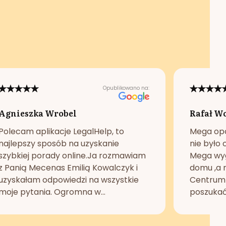
Opublikowano na:
Agnieszka Wrobel
Rafał W
Polecam aplikacje LegalHelp, to
Mega opc
najlepszy sposób na uzyskanie
nie było 
szybkiej porady online.Ja rozmawiam
Mega wyg
z Panią Mecenas Emilią Kowalczyk i
domu ,a n
uzyskałam odpowiedzi na wszystkie
Centrum 
moje pytania. Ogromna w...
poszukać 