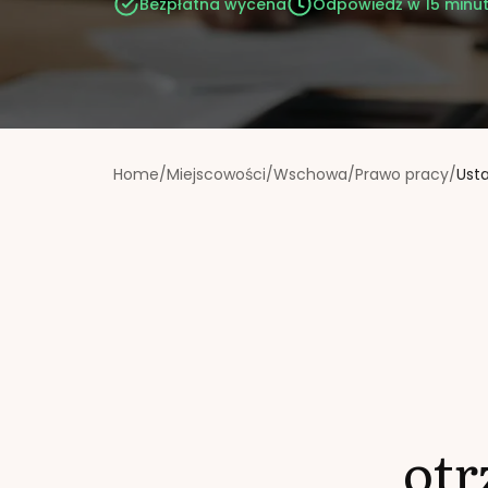
Bezpłatna wycena
Odpowiedź w 15 minu
Home
/
Miejscowości
/
Wschowa
/
Prawo pracy
/
Ust
ot