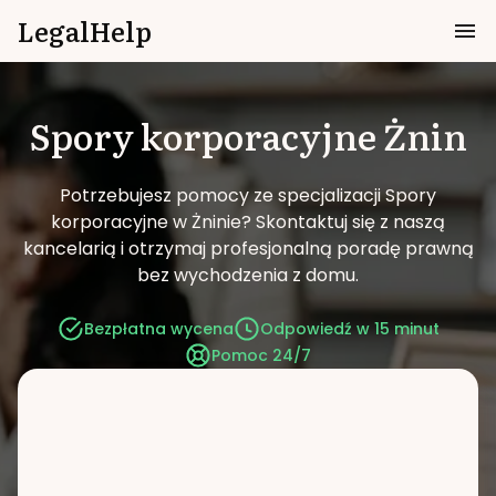
LegalHelp
Spory korporacyjne
Żnin
Potrzebujesz pomocy ze specjalizacji Spory
korporacyjne w Żninie?
Skontaktuj się z naszą
kancelarią i otrzymaj profesjonalną poradę prawną
bez wychodzenia z domu.
Bezpłatna wycena
Odpowiedź w 15 minut
Pomoc 24/7