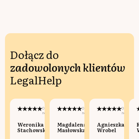
Dołącz do
zadowolonych klientów
LegalHelp
Opublikowano
Opublikowano
Opublikow
na:
na:
na:
Weronika
Magdalena
Agnieszka
Stachowska
Masłowska
Wrobel