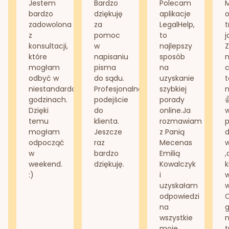
Jestem
Bardzo
Polecam
bardzo
dziękuję
aplikacje
o
zadowolona
za
LegalHelp,
t
z
pomoc
to
j
konsultacji,
w
najlepszy
Z
które
napisaniu
sposób
n
mogłam
pisma
na
odbyć w
do sądu.
uzyskanie
t
niestandardowych
Profesjonalne
szybkiej
n
godzinach.
podejście
porady
Dzięki
do
online.Ja
temu
klienta.
rozmawiam
mogłam
Jeszcze
z Panią
d
odpocząć
raz
Mecenas
w
bardzo
Emilią
,
weekend.
dziękuję.
Kowalczyk
k
:)
i
w
uzyskałam
odpowiedzi
na
g
wszystkie
n
moje
t