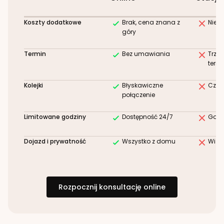
Koszty dodatkowe
Brak, cena znana z
Niez
góry
Termin
Bez umawiania
Trze
term
Kolejki
Błyskawiczne
Czek
połączenie
Limitowane godziny
Dostępność 24/7
Godz
Dojazd i prywatność
Wszystko z domu
Wizy
Rozpocznij konsultację online