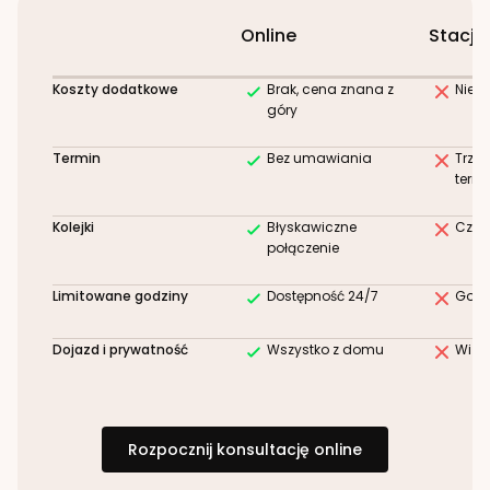
Online
Stacjo
Koszty dodatkowe
Brak, cena znana z
Niez
góry
Termin
Bez umawiania
Trze
term
Kolejki
Błyskawiczne
Czek
połączenie
Limitowane godziny
Dostępność 24/7
Godz
Dojazd i prywatność
Wszystko z domu
Wizy
Rozpocznij konsultację online