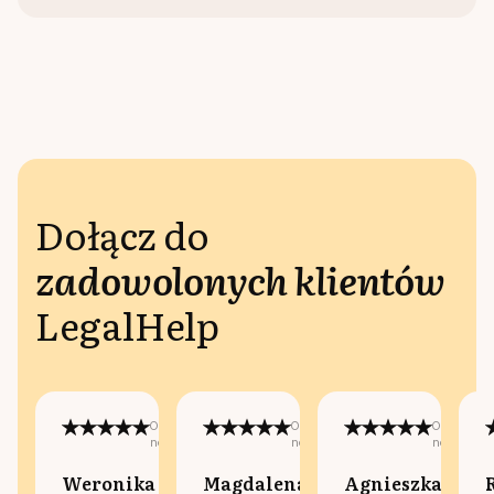
Dołącz do
zadowolonych klientów
LegalHelp
Opublikowano
Opublikowano
Opublikow
na:
na:
na:
Weronika
Magdalena
Agnieszka