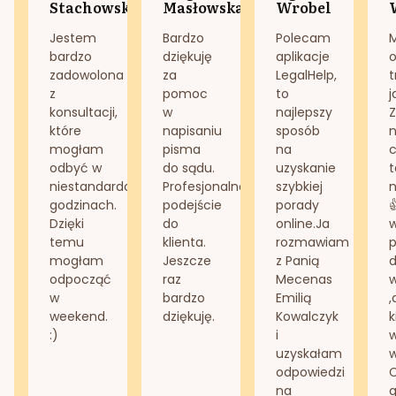
Stachowska
Masłowska
Wrobel
Jestem
Bardzo
Polecam
bardzo
dziękuję
aplikacje
o
zadowolona
za
LegalHelp,
t
z
pomoc
to
j
konsultacji,
w
najlepszy
Z
które
napisaniu
sposób
n
mogłam
pisma
na
odbyć w
do sądu.
uzyskanie
t
niestandardowych
Profesjonalne
szybkiej
n
godzinach.
podejście
porady
Dzięki
do
online.Ja
temu
klienta.
rozmawiam
mogłam
Jeszcze
z Panią
d
odpocząć
raz
Mecenas
w
bardzo
Emilią
,
weekend.
dziękuję.
Kowalczyk
k
:)
i
w
uzyskałam
odpowiedzi
na
g