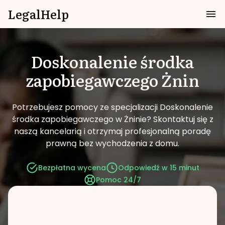
LegalHelp
Doskonalenie środka
zapobiegawczego
Żnin
Potrzebujesz pomocy ze specjalizacji Doskonalenie
środka zapobiegawczego w Żninie?
Skontaktuj się z
naszą kancelarią i otrzymaj profesjonalną poradę
prawną bez wychodzenia z domu.
Bezpłatna wycena
Odpowiedź w 15 minut
Pomoc 24/7