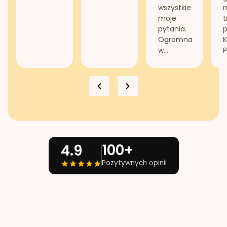
wszystkie
n
moje
t
pytania.
Ogromna
K
w...
P
100+
4.9
Pozytywnych opinii