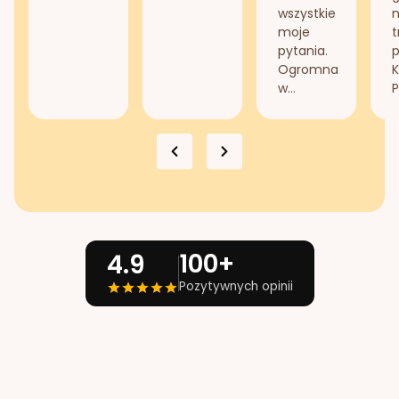
wszystkie
n
moje
t
pytania.
Ogromna
K
w...
P
100+
4.9
Pozytywnych opinii