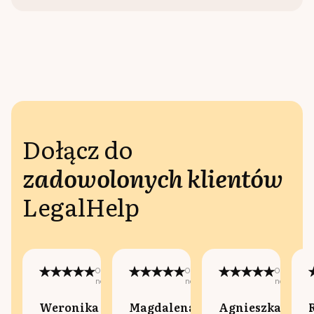
Dołącz do
zadowolonych klientów
LegalHelp
Opublikowano
Opublikowano
Opublikow
na:
na:
na:
Weronika
Magdalena
Agnieszka