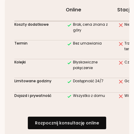
Online
Stacjo
Koszty dodatkowe
Brak, cena znana z
Niez
góry
Termin
Bez umawiania
Trze
term
Kolejki
Błyskawiczne
Czek
połączenie
Limitowane godziny
Dostępność 24/7
Godz
Dojazd i prywatność
Wszystko z domu
Wizy
Rozpocznij konsultację online