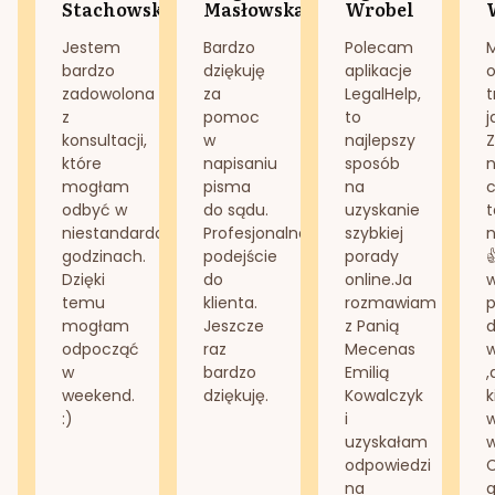
Stachowska
Masłowska
Wrobel
Jestem
Bardzo
Polecam
bardzo
dziękuję
aplikacje
o
zadowolona
za
LegalHelp,
t
z
pomoc
to
j
konsultacji,
w
najlepszy
Z
które
napisaniu
sposób
n
mogłam
pisma
na
odbyć w
do sądu.
uzyskanie
t
niestandardowych
Profesjonalne
szybkiej
n
godzinach.
podejście
porady
Dzięki
do
online.Ja
temu
klienta.
rozmawiam
mogłam
Jeszcze
z Panią
d
odpocząć
raz
Mecenas
w
bardzo
Emilią
,
weekend.
dziękuję.
Kowalczyk
k
:)
i
w
uzyskałam
odpowiedzi
na
g