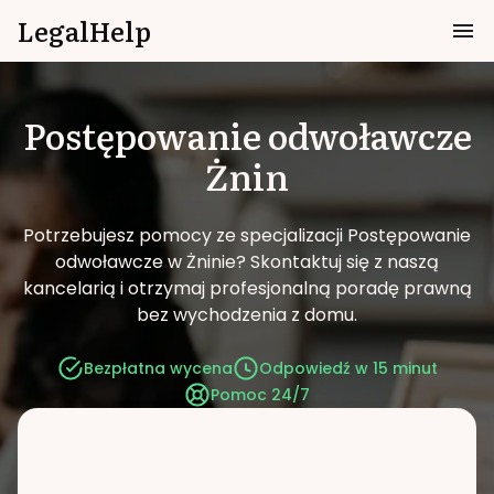
LegalHelp
Postępowanie odwoławcze
Żnin
Potrzebujesz pomocy ze specjalizacji Postępowanie
odwoławcze w Żninie?
Skontaktuj się z naszą
kancelarią i otrzymaj profesjonalną poradę prawną
bez wychodzenia z domu.
Bezpłatna wycena
Odpowiedź w 15 minut
Pomoc 24/7