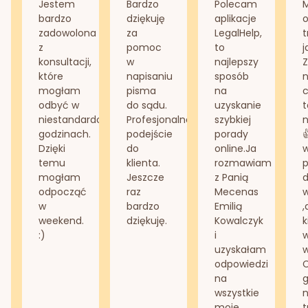
Jestem
Bardzo
Polecam
bardzo
dziękuję
aplikacje
o
zadowolona
za
LegalHelp,
t
z
pomoc
to
j
konsultacji,
w
najlepszy
Z
które
napisaniu
sposób
n
mogłam
pisma
na
odbyć w
do sądu.
uzyskanie
t
niestandardowych
Profesjonalne
szybkiej
n
godzinach.
podejście
porady
Dzięki
do
online.Ja
temu
klienta.
rozmawiam
mogłam
Jeszcze
z Panią
d
odpocząć
raz
Mecenas
w
bardzo
Emilią
,
weekend.
dziękuję.
Kowalczyk
k
:)
i
w
uzyskałam
odpowiedzi
na
g
wszystkie
n
moje
t