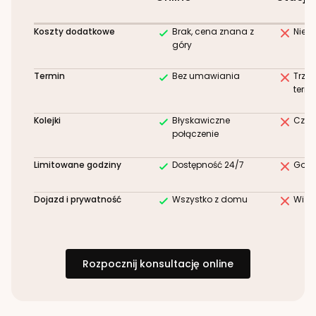
Koszty dodatkowe
Brak, cena znana z
Niez
góry
Termin
Bez umawiania
Trze
term
Kolejki
Błyskawiczne
Czek
połączenie
Limitowane godziny
Dostępność 24/7
Godz
Dojazd i prywatność
Wszystko z domu
Wizy
Rozpocznij konsultację online