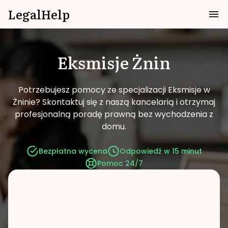
LegalHelp
Eksmisje
Żnin
Potrzebujesz pomocy ze specjalizacji Eksmisje w
Żninie?
Skontaktuj się z naszą kancelarią i otrzymaj
profesjonalną poradę prawną bez wychodzenia z
domu.
Bezpłatna wycena
Odpowiedź w 15 minut
Pomoc 24/7