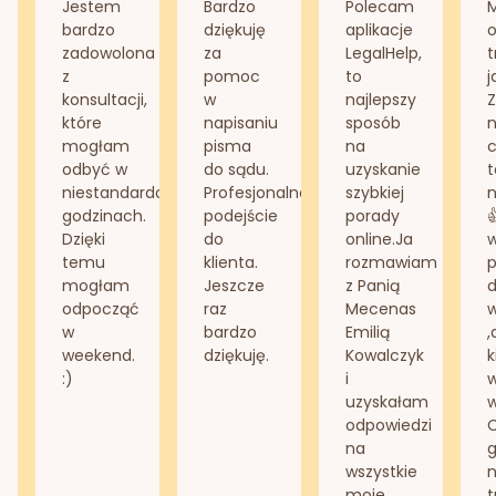
Jestem
Bardzo
Polecam
bardzo
dziękuję
aplikacje
o
zadowolona
za
LegalHelp,
t
z
pomoc
to
j
konsultacji,
w
najlepszy
Z
które
napisaniu
sposób
n
mogłam
pisma
na
odbyć w
do sądu.
uzyskanie
t
niestandardowych
Profesjonalne
szybkiej
n
godzinach.
podejście
porady
Dzięki
do
online.Ja
temu
klienta.
rozmawiam
mogłam
Jeszcze
z Panią
d
odpocząć
raz
Mecenas
w
bardzo
Emilią
,
weekend.
dziękuję.
Kowalczyk
k
:)
i
w
uzyskałam
odpowiedzi
na
g
wszystkie
n
moje
t