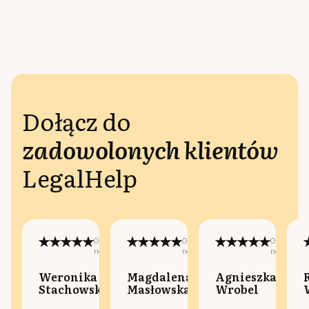
Dołącz do
zadowolonych klientów
LegalHelp
Opublikowano
Opublikowano
Opublikow
na:
na:
na:
Weronika
Magdalena
Agnieszka
Stachowska
Masłowska
Wrobel