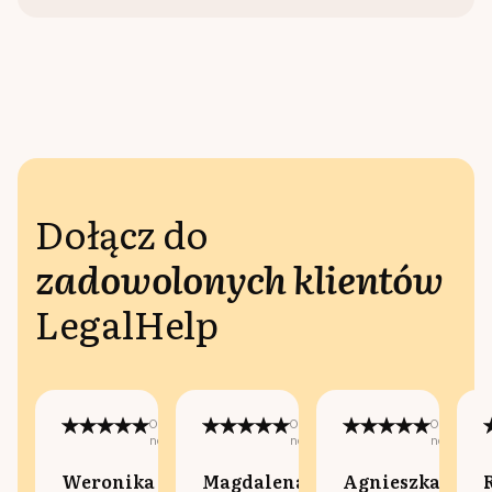
Dołącz do
zadowolonych klientów
LegalHelp
Opublikowano
Opublikowano
Opublikow
na:
na:
na:
Weronika
Magdalena
Agnieszka