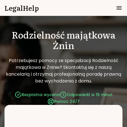
LegalHelp
Rodzielność majątkowa
Żnin
Potrzebujesz pomocy ze specjalizacji Rodzielność
majątkowa w Żninie?
Skontaktuj się z naszą
kancelarią i otrzymaj profesjonalną poradę prawną
bez wychodzenia z domu.
Bezpłatna wycena
Odpowiedź w 15 minut
Pomoc 24/7