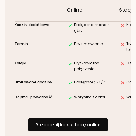
Online
Stacjo
Koszty dodatkowe
Brak, cena znana z
Niez
góry
Termin
Bez umawiania
Trze
term
Kolejki
Błyskawiczne
Czek
połączenie
Limitowane godziny
Dostępność 24/7
Godz
Dojazd i prywatność
Wszystko z domu
Wizy
Rozpocznij konsultację online