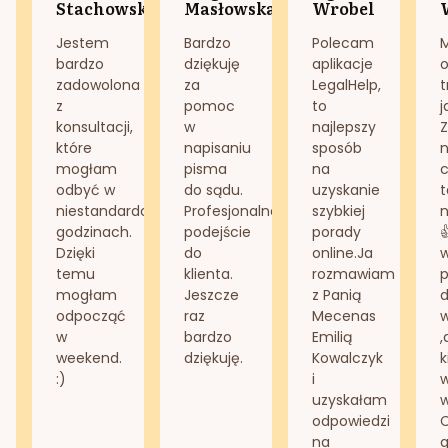
Stachowska
Masłowska
Wrobel
Jestem
Bardzo
Polecam
bardzo
dziękuję
aplikacje
o
zadowolona
za
LegalHelp,
t
z
pomoc
to
j
konsultacji,
w
najlepszy
Z
które
napisaniu
sposób
n
mogłam
pisma
na
odbyć w
do sądu.
uzyskanie
t
niestandardowych
Profesjonalne
szybkiej
n
godzinach.
podejście
porady
Dzięki
do
online.Ja
temu
klienta.
rozmawiam
mogłam
Jeszcze
z Panią
d
odpocząć
raz
Mecenas
w
bardzo
Emilią
,
weekend.
dziękuję.
Kowalczyk
k
:)
i
w
uzyskałam
odpowiedzi
na
g