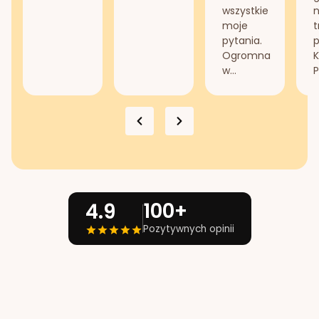
wszystkie
n
moje
t
pytania.
Ogromna
K
w...
P
100+
4.9
Pozytywnych opinii