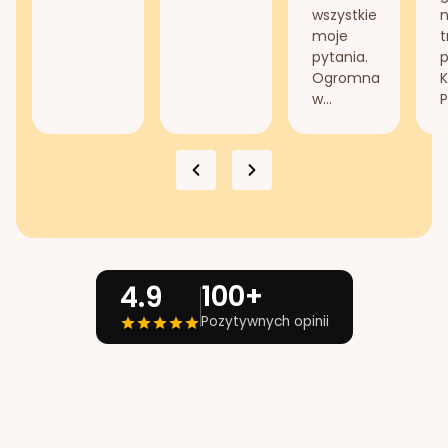
wszystkie
n
moje
t
pytania.
Ogromna
K
w...
P
100+
4.9
Pozytywnych opinii