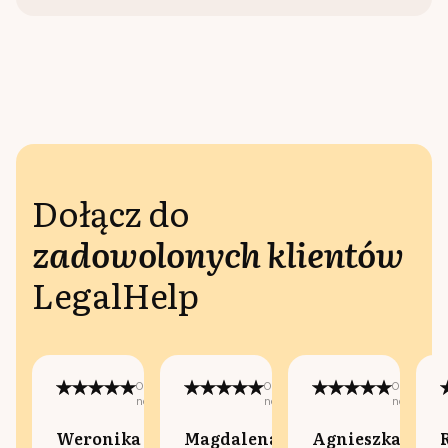
Dołącz do
zadowolonych klientów
LegalHelp
Opublikowano
Opublikowano
Opublikow
na:
na:
na:
Weronika
Magdalena
Agnieszka