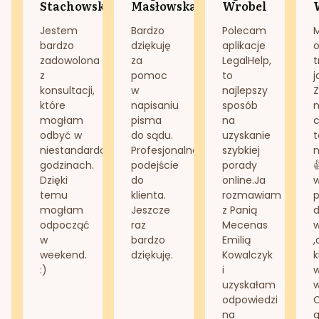
Stachowska
Masłowska
Wrobel
Jestem
Bardzo
Polecam
bardzo
dziękuję
aplikacje
o
zadowolona
za
LegalHelp,
t
z
pomoc
to
j
konsultacji,
w
najlepszy
Z
które
napisaniu
sposób
n
mogłam
pisma
na
odbyć w
do sądu.
uzyskanie
t
niestandardowych
Profesjonalne
szybkiej
n
godzinach.
podejście
porady
Dzięki
do
online.Ja
temu
klienta.
rozmawiam
mogłam
Jeszcze
z Panią
d
odpocząć
raz
Mecenas
w
bardzo
Emilią
,
weekend.
dziękuję.
Kowalczyk
k
:)
i
w
uzyskałam
odpowiedzi
na
g