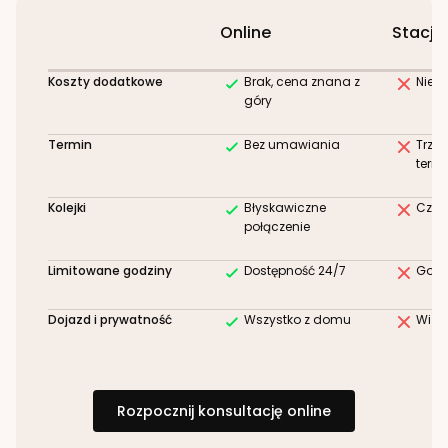
Online
Stacjo
Koszty dodatkowe
Brak, cena znana z
Niez
góry
Termin
Bez umawiania
Trze
term
Kolejki
Błyskawiczne
Czek
połączenie
Limitowane godziny
Dostępność 24/7
Godz
Dojazd i prywatność
Wszystko z domu
Wizy
Rozpocznij konsultację online