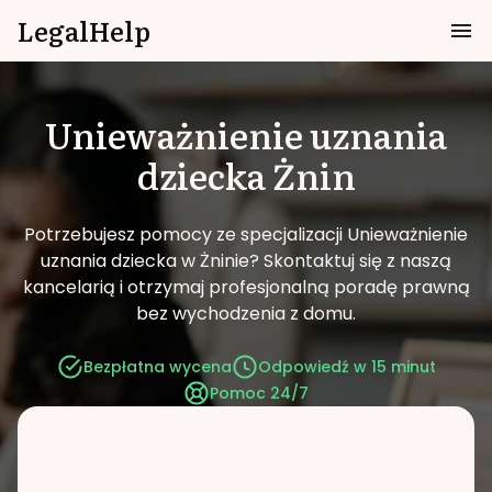
LegalHelp
Unieważnienie uznania
dziecka
Żnin
Potrzebujesz pomocy ze specjalizacji Unieważnienie
uznania dziecka w Żninie?
Skontaktuj się z naszą
kancelarią i otrzymaj profesjonalną poradę prawną
bez wychodzenia z domu.
Bezpłatna wycena
Odpowiedź w 15 minut
Pomoc 24/7