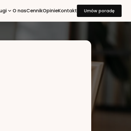
ugi
O nas
Cennik
Opinie
Kontakt
Umów poradę