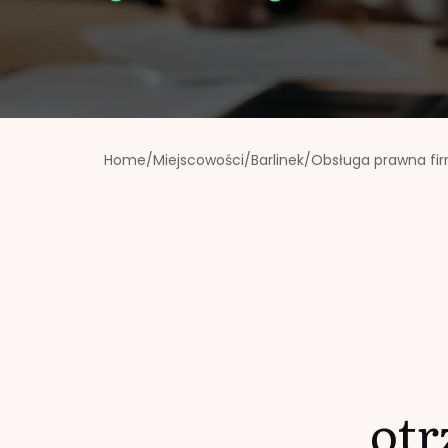
Home
/
Miejscowości
/
Barlinek
/
Obsługa prawna fi
ot