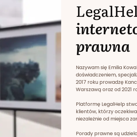
LegalHe
internet
prawna
Nazywam się Emilia Kowa
doświadczeniem, specjali
2017 roku prowadzę Kan
Warszawą oraz od 2021 rok
Platformę LegalHelp stw
klientów, którzy oczekiwa
niezależnie od miejsca za
Porady prawne są udziela