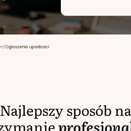
rm
/
Ogłoszenie upadłości
Najlepszy sposób n
rzymanie
profesjona