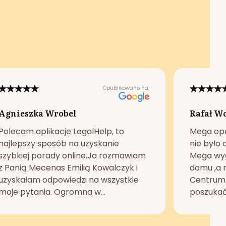
Opublikowano na:
Agnieszka Wrobel
Rafał W
Polecam aplikacje LegalHelp, to
Mega opc
najlepszy sposób na uzyskanie
nie było 
szybkiej porady online.Ja rozmawiam
Mega wyg
z Panią Mecenas Emilią Kowalczyk i
domu ,a n
uzyskałam odpowiedzi na wszystkie
Centrum 
moje pytania. Ogromna w...
poszukać 