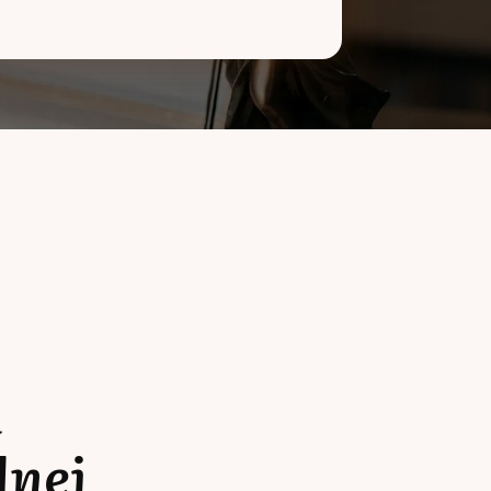
a
lnej