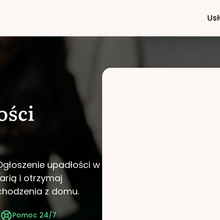
Usł
ości
Ogłoszenie upadłości w
arią i otrzymaj
chodzenia z domu.
t
Pomoc 24/7