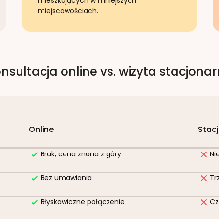
mieszkających w mniejszych
miejscowościach.
nsultacja online vs. wizyta stacjona
Online
Stac
Brak, cena znana z góry
Ni
Bez umawiania
Tr
Błyskawiczne połączenie
Cz