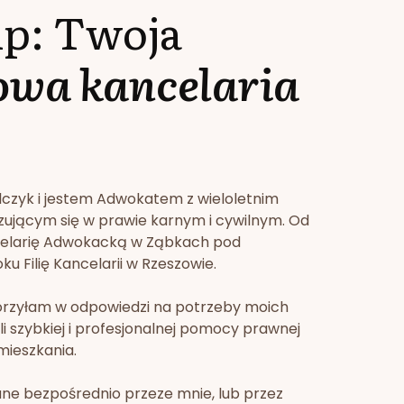
lp: Twoja
owa kancelaria
lczyk i jestem Adwokatem z wieloletnim
zującym się w prawie karnym i cywilnym. Od
celarię Adwokacką w Ząbkach pod
u Filię Kancelarii w Rzeszowie.
orzyłam w odpowiedzi na potrzeby moich
li szybkiej i profesjonalnej pomocy prawnej
mieszkania.
ne bezpośrednio przeze mnie, lub przez