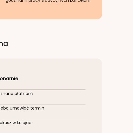
godzinami pracy tradycyjnych kancelarii.
rna
jonarnie
eznana płatność
zeba umawiać termin
ekasz w kolejce