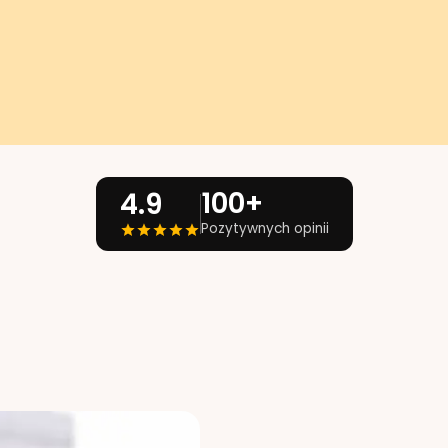
100+
4.9
Pozytywnych opinii