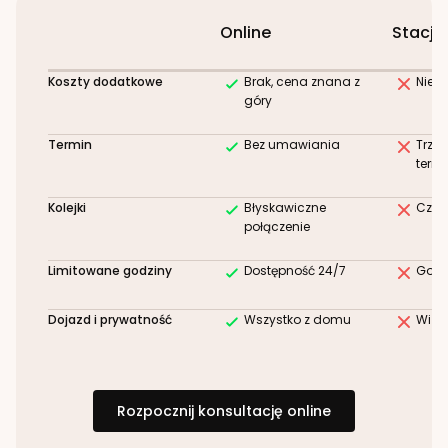
Online
Stacjo
Koszty dodatkowe
Brak, cena znana z
Niez
góry
Termin
Bez umawiania
Trze
term
Kolejki
Błyskawiczne
Czek
połączenie
Limitowane godziny
Dostępność 24/7
Godz
Dojazd i prywatność
Wszystko z domu
Wizy
Rozpocznij konsultację online