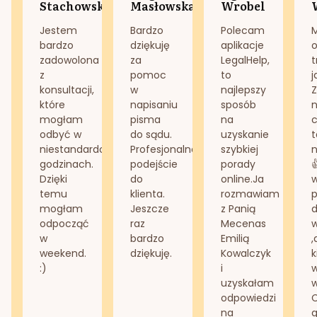
Stachowska
Masłowska
Wrobel
Jestem
Bardzo
Polecam
bardzo
dziękuję
aplikacje
o
zadowolona
za
LegalHelp,
t
z
pomoc
to
j
konsultacji,
w
najlepszy
Z
które
napisaniu
sposób
n
mogłam
pisma
na
odbyć w
do sądu.
uzyskanie
t
niestandardowych
Profesjonalne
szybkiej
n
godzinach.
podejście
porady
Dzięki
do
online.Ja
temu
klienta.
rozmawiam
mogłam
Jeszcze
z Panią
d
odpocząć
raz
Mecenas
w
bardzo
Emilią
,
weekend.
dziękuję.
Kowalczyk
k
:)
i
w
uzyskałam
odpowiedzi
na
g