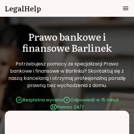
LegalHelp
Prawo bankowe i
finansowe
Barlinek
Potrzebujesz pomocy ze specjalizacji Prawo
bankowe i finansowe w Barlinku?
Skontaktuj się z
naszą kancelarią i otrzymaj profesjonalną poradę
prawną bez wychodzenia z domu.
Bezpłatna wycena
Odpowiedź w 15 minut
Pomoc 24/7