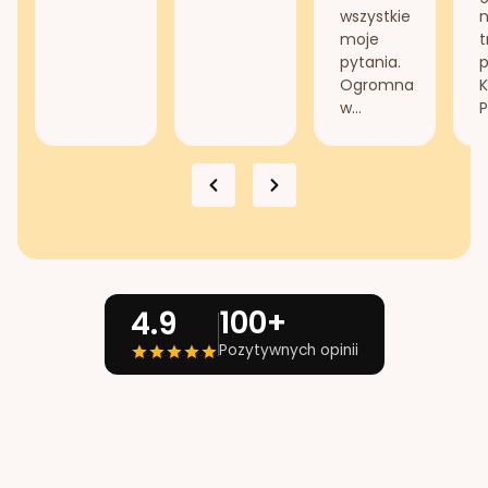
wszystkie
n
moje
t
pytania.
Ogromna
K
w...
P
100+
4.9
Pozytywnych opinii