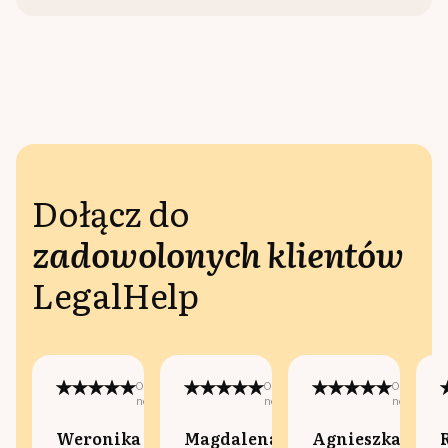
Dołącz do
zadowolonych klientów
LegalHelp
Opublikowano
Opublikowano
Opublikow
na:
na:
na:
Weronika
Magdalena
Agnieszka