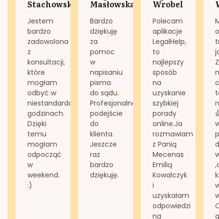
Stachowska
Masłowska
Wrobel
Jestem
Bardzo
Polecam
bardzo
dziękuję
aplikacje
o
zadowolona
za
LegalHelp,
t
z
pomoc
to
j
konsultacji,
w
najlepszy
Z
które
napisaniu
sposób
n
mogłam
pisma
na
odbyć w
do sądu.
uzyskanie
t
niestandardowych
Profesjonalne
szybkiej
n
godzinach.
podejście
porady
Dzięki
do
online.Ja
temu
klienta.
rozmawiam
mogłam
Jeszcze
z Panią
d
odpocząć
raz
Mecenas
w
bardzo
Emilią
,
weekend.
dziękuję.
Kowalczyk
k
:)
i
w
uzyskałam
odpowiedzi
na
g