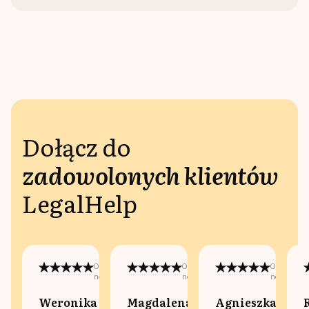
Dołącz do
zadowolonych klientów
LegalHelp
Opublikowano
Opublikowano
Opublikow
na:
na:
na:
Weronika
Magdalena
Agnieszka