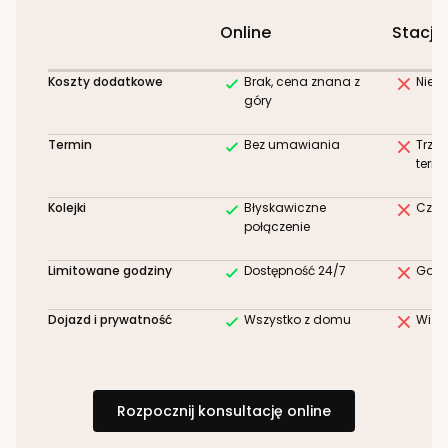
Online
Stacjo
Koszty dodatkowe
Brak, cena znana z
Niez
góry
Termin
Bez umawiania
Trze
term
Kolejki
Błyskawiczne
Czek
połączenie
Limitowane godziny
Dostępność 24/7
Godz
Dojazd i prywatność
Wszystko z domu
Wizy
Rozpocznij konsultację online