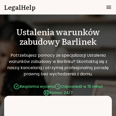
LegalHelp
Ustalenia warunków
zabudowy
Barlinek
Potrzebujesz pomocy ze specjalizacji Ustalenia
warunków zabudowy w Barlinku?
Skontaktuj się z
naszą kancelarią i otrzymaj profesjonalną poradę
prawną bez wychodzenia z domu.
Bezpłatna wycena
Odpowiedź w 15 minut
Pomoc 24/7