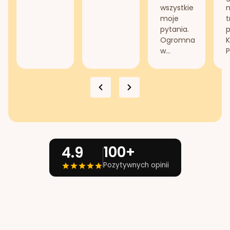
wszystkie
n
moje
t
pytania.
Ogromna
K
w...
P
100+
4.9
Pozytywnych opinii