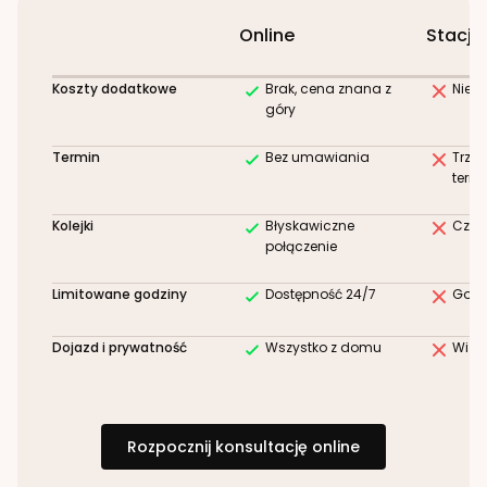
Online
Stacjo
Koszty dodatkowe
Brak, cena znana z
Niez
góry
Termin
Bez umawiania
Trze
term
Kolejki
Błyskawiczne
Czek
połączenie
Limitowane godziny
Dostępność 24/7
Godz
Dojazd i prywatność
Wszystko z domu
Wizy
Rozpocznij konsultację online