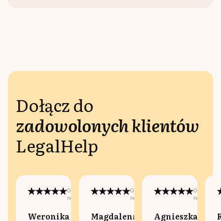
Dołącz do
zadowolonych klientów
LegalHelp
Opublikowano
Opublikowano
Opublikow
na:
na:
na:
Weronika
Magdalena
Agnieszka