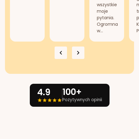
wszystkie
n
moje
t
pytania.
Ogromna
K
w...
P
100+
4.9
Pozytywnych opinii