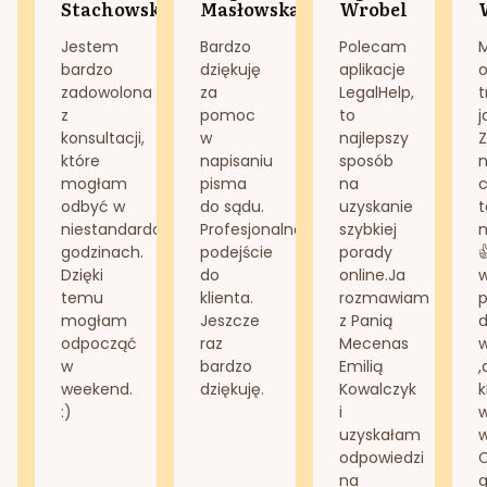
Stachowska
Masłowska
Wrobel
Jestem
Bardzo
Polecam
bardzo
dziękuję
aplikacje
o
zadowolona
za
LegalHelp,
t
z
pomoc
to
j
konsultacji,
w
najlepszy
Z
które
napisaniu
sposób
n
mogłam
pisma
na
odbyć w
do sądu.
uzyskanie
t
niestandardowych
Profesjonalne
szybkiej
n
godzinach.
podejście
porady
Dzięki
do
online.Ja
temu
klienta.
rozmawiam
mogłam
Jeszcze
z Panią
d
odpocząć
raz
Mecenas
w
bardzo
Emilią
,
weekend.
dziękuję.
Kowalczyk
k
:)
i
w
uzyskałam
odpowiedzi
na
g