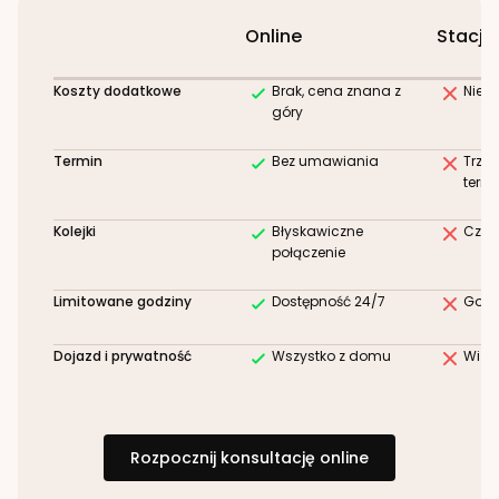
Online
Stacjo
Koszty dodatkowe
Brak, cena znana z
Niez
góry
Termin
Bez umawiania
Trze
term
Kolejki
Błyskawiczne
Czek
połączenie
Limitowane godziny
Dostępność 24/7
Godz
Dojazd i prywatność
Wszystko z domu
Wizy
Rozpocznij konsultację online