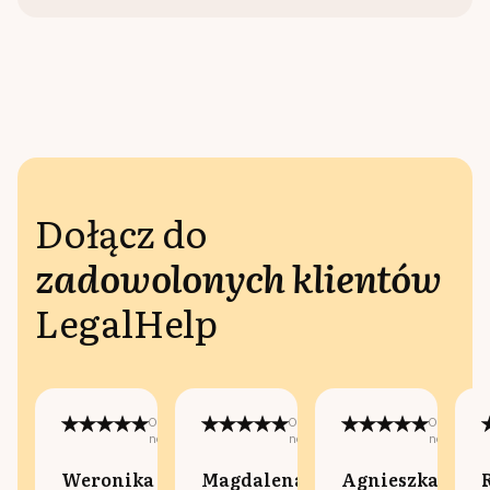
Dołącz do
zadowolonych klientów
LegalHelp
Opublikowano
Opublikowano
Opublikow
na:
na:
na:
Weronika
Magdalena
Agnieszka