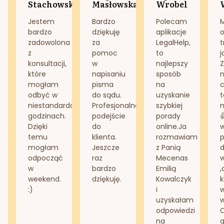
Stachowska
Masłowska
Wrobel
Jestem
Bardzo
Polecam
bardzo
dziękuję
aplikacje
o
zadowolona
za
LegalHelp,
t
z
pomoc
to
j
konsultacji,
w
najlepszy
Z
które
napisaniu
sposób
n
mogłam
pisma
na
odbyć w
do sądu.
uzyskanie
t
niestandardowych
Profesjonalne
szybkiej
n
godzinach.
podejście
porady
Dzięki
do
online.Ja
temu
klienta.
rozmawiam
mogłam
Jeszcze
z Panią
d
odpocząć
raz
Mecenas
w
bardzo
Emilią
,
weekend.
dziękuję.
Kowalczyk
k
:)
i
w
uzyskałam
odpowiedzi
na
g