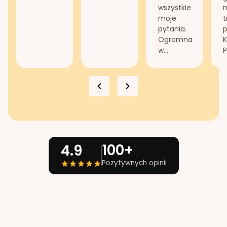
wszystkie
n
moje
t
pytania.
Ogromna
K
w...
P
100+
4.9
Pozytywnych opinii