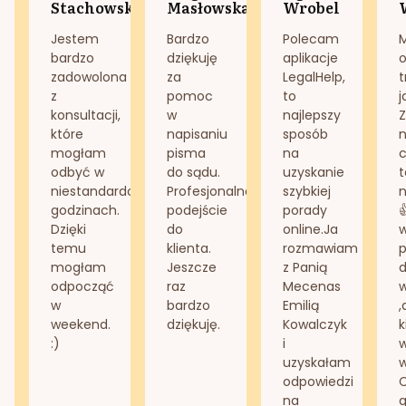
Stachowska
Masłowska
Wrobel
Jestem
Bardzo
Polecam
bardzo
dziękuję
aplikacje
o
zadowolona
za
LegalHelp,
t
z
pomoc
to
j
konsultacji,
w
najlepszy
Z
które
napisaniu
sposób
n
mogłam
pisma
na
odbyć w
do sądu.
uzyskanie
t
niestandardowych
Profesjonalne
szybkiej
n
godzinach.
podejście
porady
Dzięki
do
online.Ja
temu
klienta.
rozmawiam
mogłam
Jeszcze
z Panią
d
odpocząć
raz
Mecenas
w
bardzo
Emilią
,
weekend.
dziękuję.
Kowalczyk
k
:)
i
w
uzyskałam
odpowiedzi
na
g