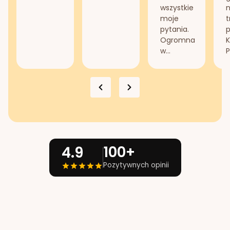
wszystkie
n
moje
t
pytania.
Ogromna
K
w...
P
100+
4.9
Pozytywnych opinii