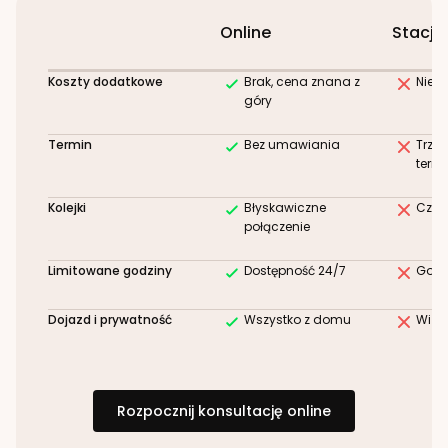
Online
Stacjo
Koszty dodatkowe
Brak, cena znana z
Niez
góry
Termin
Bez umawiania
Trze
term
Kolejki
Błyskawiczne
Czek
połączenie
Limitowane godziny
Dostępność 24/7
Godz
Dojazd i prywatność
Wszystko z domu
Wizy
Rozpocznij konsultację online