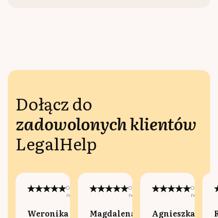
Dołącz do
zadowolonych klientów
LegalHelp
Opublikowano
Opublikowano
Opublikow
na:
na:
na:
Weronika
Magdalena
Agnieszka