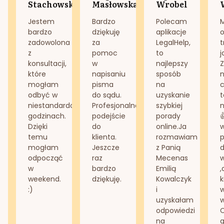
Stachowska
Masłowska
Wrobel
Jestem
Bardzo
Polecam
bardzo
dziękuję
aplikacje
o
zadowolona
za
LegalHelp,
t
z
pomoc
to
j
konsultacji,
w
najlepszy
Z
które
napisaniu
sposób
n
mogłam
pisma
na
odbyć w
do sądu.
uzyskanie
t
niestandardowych
Profesjonalne
szybkiej
n
godzinach.
podejście
porady
Dzięki
do
online.Ja
temu
klienta.
rozmawiam
mogłam
Jeszcze
z Panią
d
odpocząć
raz
Mecenas
w
bardzo
Emilią
,
weekend.
dziękuję.
Kowalczyk
k
:)
i
w
uzyskałam
odpowiedzi
na
g