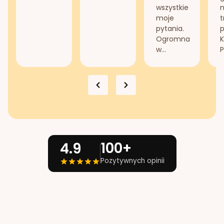
wszystkie
n
moje
t
pytania.
Ogromna
K
w...
P
100+
4.9
Pozytywnych opinii