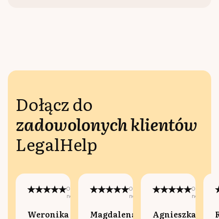
Dołącz do
zadowolonych klientów
LegalHelp
Opublikowano
Opublikowano
Opublikow
na:
na:
na:
Weronika
Magdalena
Agnieszka