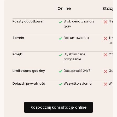
Online
Stacjo
Koszty dodatkowe
Brak, cena znana z
Niez
góry
Termin
Bez umawiania
Trze
term
Kolejki
Błyskawiczne
Czek
połączenie
Limitowane godziny
Dostępność 24/7
Godz
Dojazd i prywatność
Wszystko z domu
Wizy
Rozpocznij konsultację online