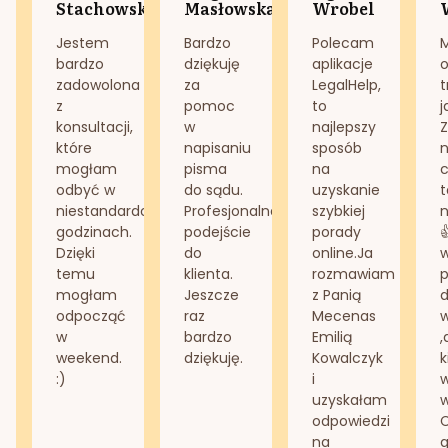
Stachowska
Masłowska
Wrobel
Jestem
Bardzo
Polecam
bardzo
dziękuję
aplikacje
o
zadowolona
za
LegalHelp,
t
z
pomoc
to
j
konsultacji,
w
najlepszy
Z
które
napisaniu
sposób
n
mogłam
pisma
na
odbyć w
do sądu.
uzyskanie
t
niestandardowych
Profesjonalne
szybkiej
n
godzinach.
podejście
porady
Dzięki
do
online.Ja
temu
klienta.
rozmawiam
mogłam
Jeszcze
z Panią
d
odpocząć
raz
Mecenas
w
bardzo
Emilią
,
weekend.
dziękuję.
Kowalczyk
k
:)
i
w
uzyskałam
odpowiedzi
na
g