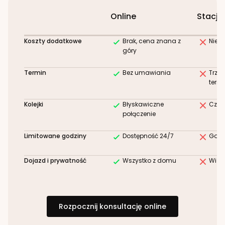
Online
Stacjo
Koszty dodatkowe
Brak, cena znana z
Niez
góry
Termin
Bez umawiania
Trze
term
Kolejki
Błyskawiczne
Czek
połączenie
Limitowane godziny
Dostępność 24/7
Godz
Dojazd i prywatność
Wszystko z domu
Wizy
Rozpocznij konsultację online