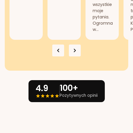
wszystkie
n
moje
t
pytania.
Ogromna
K
w...
P
100+
4.9
Pozytywnych opinii