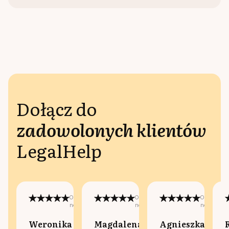
Dołącz do
zadowolonych klientów
LegalHelp
Opublikowano
Opublikowano
Opublikow
na:
na:
na:
Weronika
Magdalena
Agnieszka