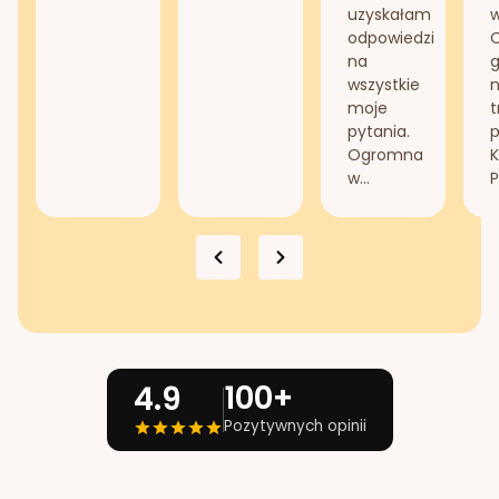
uzyskałam
odpowiedzi
na
g
wszystkie
n
moje
t
pytania.
Ogromna
K
w...
P
100+
4.9
Pozytywnych opinii