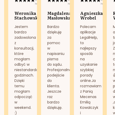
na:
na:
na:
Weronika
Magdalena
Agnieszka
Stachowska
Masłowska
Wrobel
Jestem
Bardzo
Polecam
bardzo
dziękuję
aplikacje
o
zadowolona
za
LegalHelp,
t
z
pomoc
to
j
konsultacji,
w
najlepszy
Z
które
napisaniu
sposób
n
mogłam
pisma
na
odbyć w
do sądu.
uzyskanie
t
niestandardowych
Profesjonalne
szybkiej
n
godzinach.
podejście
porady
Dzięki
do
online.Ja
temu
klienta.
rozmawiam
mogłam
Jeszcze
z Panią
d
odpocząć
raz
Mecenas
w
bardzo
Emilią
,
weekend.
dziękuję.
Kowalczyk
k
:)
i
w