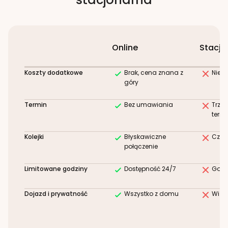
Online
Stacjo
Koszty dodatkowe
Brak, cena znana z
Niez
góry
Termin
Bez umawiania
Trze
term
Kolejki
Błyskawiczne
Czek
połączenie
Limitowane godziny
Dostępność 24/7
Godz
Dojazd i prywatność
Wszystko z domu
Wizy