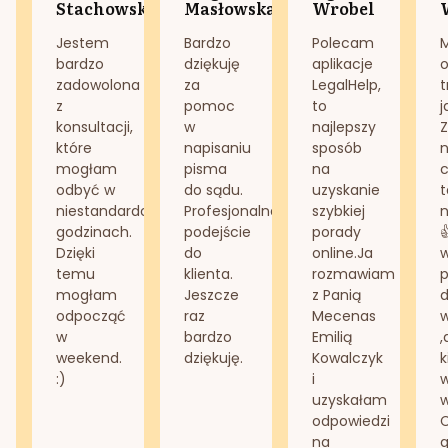
Stachowska
Masłowska
Wrobel
Jestem
Bardzo
Polecam
bardzo
dziękuję
aplikacje
o
zadowolona
za
LegalHelp,
t
z
pomoc
to
j
konsultacji,
w
najlepszy
Z
które
napisaniu
sposób
n
mogłam
pisma
na
odbyć w
do sądu.
uzyskanie
t
niestandardowych
Profesjonalne
szybkiej
n
godzinach.
podejście
porady
Dzięki
do
online.Ja
temu
klienta.
rozmawiam
mogłam
Jeszcze
z Panią
d
odpocząć
raz
Mecenas
w
bardzo
Emilią
,
weekend.
dziękuję.
Kowalczyk
k
:)
i
w
uzyskałam
odpowiedzi
na
g