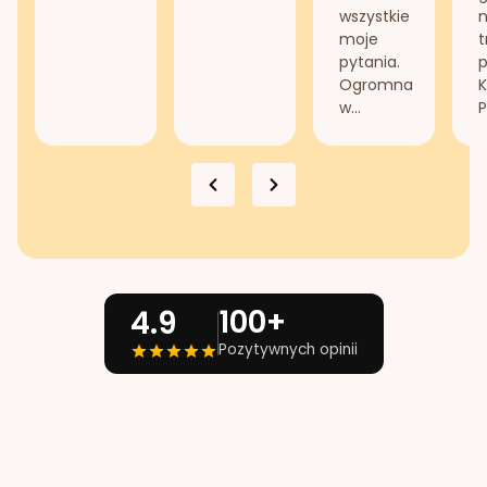
wszystkie
n
moje
t
pytania.
Ogromna
K
w...
P
100+
4.9
Pozytywnych opinii