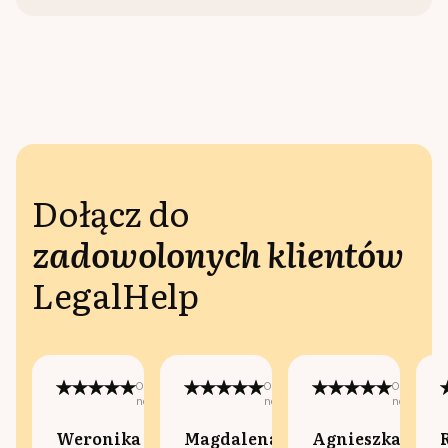
Dołącz do
zadowolonych klientów
LegalHelp
Opublikowano
Opublikowano
Opublikow
na:
na:
na:
Weronika
Magdalena
Agnieszka