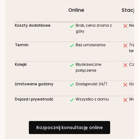
Online
Stacjo
Koszty dodatkowe
Brak, cena znana z
Niez
góry
Termin
Bez umawiania
Trze
term
Kolejki
Błyskawiczne
Czek
połączenie
Limitowane godziny
Dostępność 24/7
Godz
Dojazd i prywatność
Wszystko z domu
Wizy
Rozpocznij konsultację online