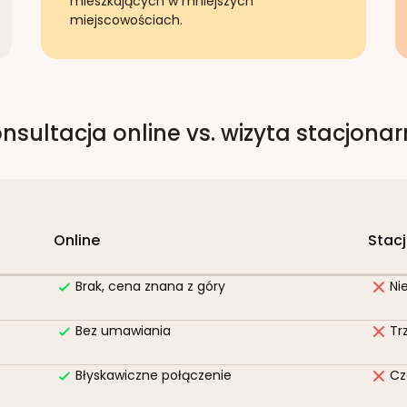
mieszkających w mniejszych
miejscowościach.
nsultacja online vs. wizyta stacjona
Online
Stac
Brak, cena znana z góry
Ni
Bez umawiania
Tr
Błyskawiczne połączenie
Cz