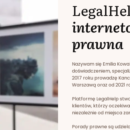
LegalHe
internet
prawna
Nazywam się Emilia Kowa
doświadczeniem, specjali
2017 roku prowadzę Kan
Warszawą oraz od 2021 rok
Platformę LegalHelp stw
klientów, którzy oczekiwa
niezależnie od miejsca za
Porady prawne są udziela