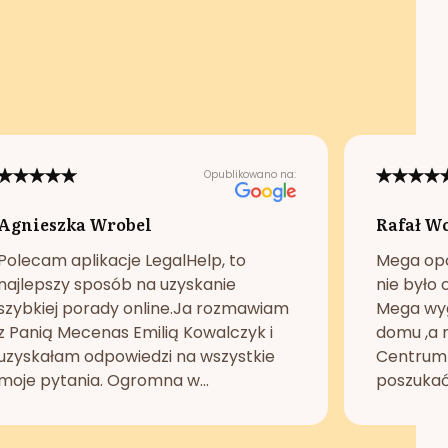
Opublikowano na:
Agnieszka Wrobel
Rafał W
Polecam aplikacje LegalHelp, to
Mega opc
najlepszy sposób na uzyskanie
nie było 
szybkiej porady online.Ja rozmawiam
Mega wyg
z Panią Mecenas Emilią Kowalczyk i
domu ,a n
uzyskałam odpowiedzi na wszystkie
Centrum 
moje pytania. Ogromna w...
poszukać 