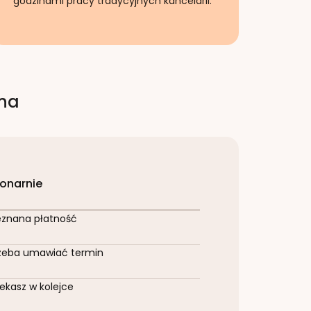
godzinami pracy tradycyjnych kancelarii.
rna
jonarnie
eznana płatność
zeba umawiać termin
ekasz w kolejce