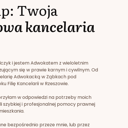
lp: Twoja
owa kancelaria
lczyk i jestem Adwokatem z wieloletnim
zującym się w prawie karnym i cywilnym. Od
celarię Adwokacką w Ząbkach pod
u Filię Kancelarii w Rzeszowie.
orzyłam w odpowiedzi na potrzeby moich
li szybkiej i profesjonalnej pomocy prawnej
mieszkania.
ne bezpośrednio przeze mnie, lub przez