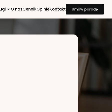
ugi
O nas
Cennik
Opinie
Kontakt
Umów poradę