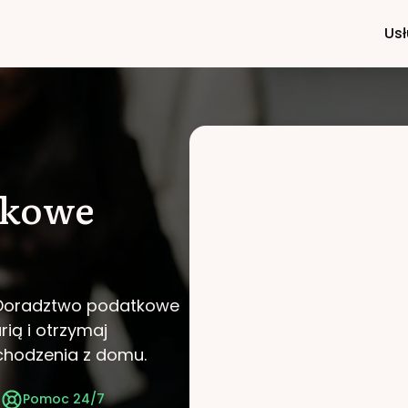
Usł
tkowe
i Doradztwo podatkowe
rią i otrzymaj
chodzenia z domu.
t
Pomoc 24/7