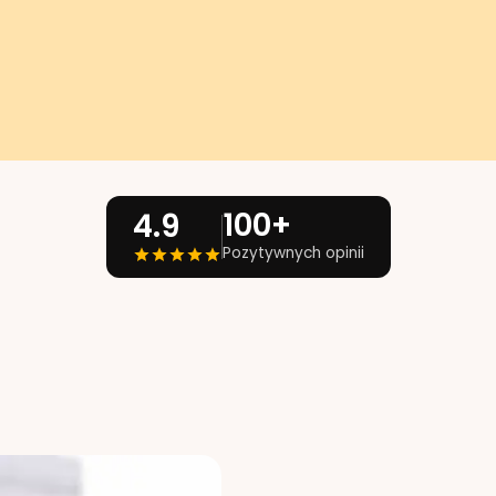
100+
4.9
Pozytywnych opinii