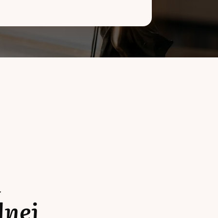
a
lnej