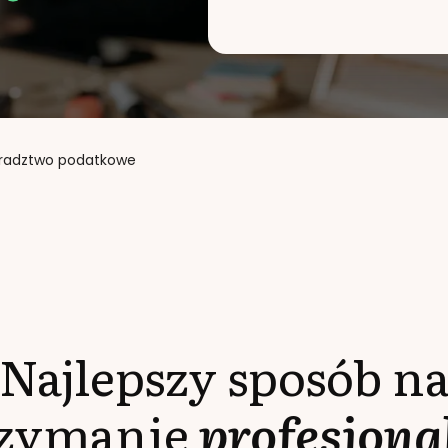
radztwo podatkowe
Najlepszy sposób n
rzymanie
profesjona