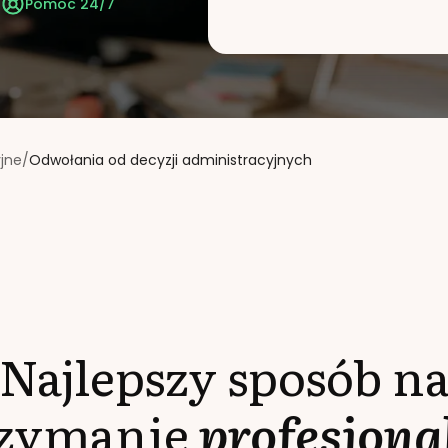
t
Pomoc 24/7
jne
/
Odwołania od decyzji administracyjnych
Najlepszy sposób n
rzymanie
profesjona