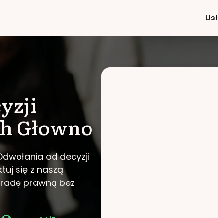
Usł
yzji
ch
Głowno
Odwołania od decyzji
tuj się z naszą
poradę prawną bez