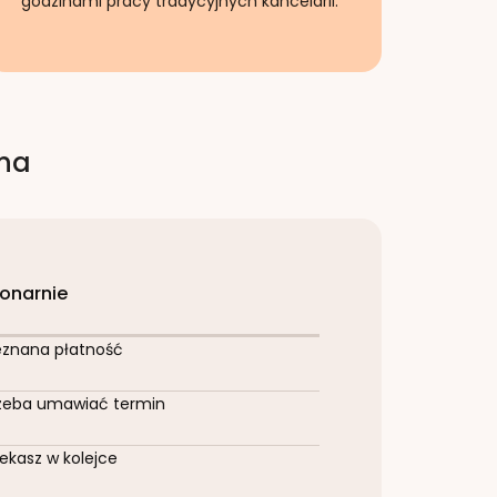
godzinami pracy tradycyjnych kancelarii.
rna
jonarnie
eznana płatność
zeba umawiać termin
ekasz w kolejce