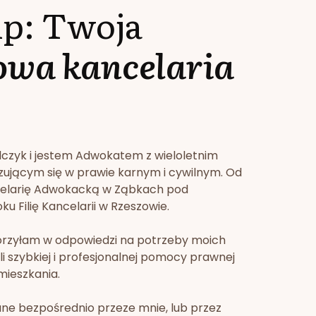
lp: Twoja
owa kancelaria
lczyk i jestem Adwokatem z wieloletnim
zującym się w prawie karnym i cywilnym. Od
celarię Adwokacką w Ząbkach pod
u Filię Kancelarii w Rzeszowie.
orzyłam w odpowiedzi na potrzeby moich
li szybkiej i profesjonalnej pomocy prawnej
mieszkania.
ne bezpośrednio przeze mnie, lub przez