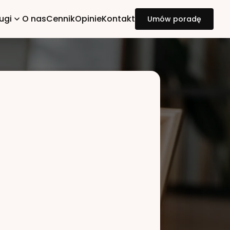
ugi
O nas
Cennik
Opinie
Kontakt
Umów poradę