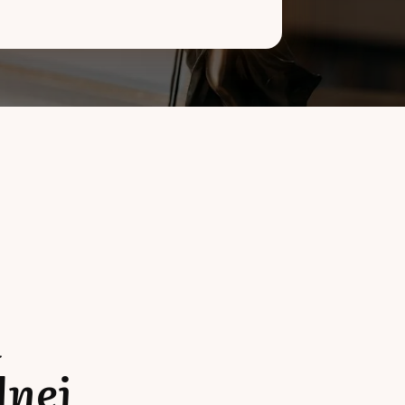
a
lnej