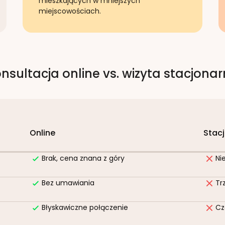
mieszkających w mniejszych
miejscowościach.
nsultacja online vs. wizyta stacjona
Online
Stac
Brak, cena znana z góry
Ni
Bez umawiania
Tr
Błyskawiczne połączenie
Cz