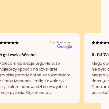
Opublikowano na:
Agnieszka Wrobel
Rafał W
Polecam aplikacje LegalHelp, to
Mega opc
najlepszy sposób na uzyskanie
nie było 
szybkiej porady online.Ja rozmawiam
Mega wyg
z Panią Mecenas Emilią Kowalczyk i
domu ,a n
uzyskałam odpowiedzi na wszystkie
Centrum 
moje pytania. Ogromna w...
poszukać 