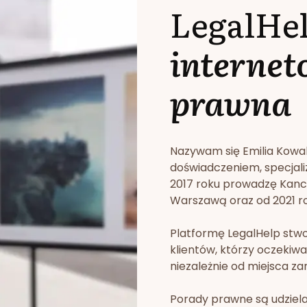
LegalHe
internet
prawna
Nazywam się Emilia Kowa
doświadczeniem, specjali
2017 roku prowadzę Kan
Warszawą oraz od 2021 rok
Platformę LegalHelp stw
klientów, którzy oczekiwa
niezależnie od miejsca za
Porady prawne są udziela