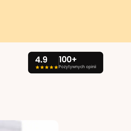
100+
4.9
Pozytywnych opinii