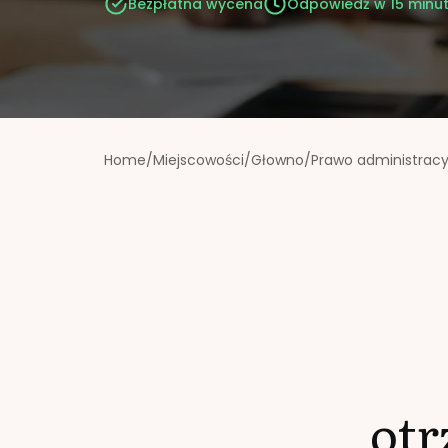
Bezpłatna wycena
Odpowiedź w 15 minu
Home
/
Miejscowości
/
Głowno
/
Prawo administracy
ot