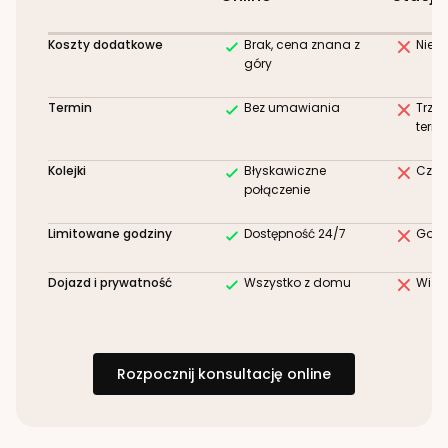
Koszty dodatkowe
Brak, cena znana z
Niez
góry
Termin
Bez umawiania
Trze
term
Kolejki
Błyskawiczne
Czek
połączenie
Limitowane godziny
Dostępność 24/7
Godz
Dojazd i prywatność
Wszystko z domu
Wizy
Rozpocznij konsultację online