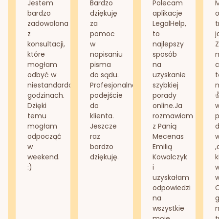
Jestem
Bardzo
Polecam
bardzo
dziękuję
aplikacje
o
zadowolona
za
LegalHelp,
t
z
pomoc
to
j
konsultacji,
w
najlepszy
Z
które
napisaniu
sposób
n
mogłam
pisma
na
odbyć w
do sądu.
uzyskanie
t
niestandardowych
Profesjonalne
szybkiej
n
godzinach.
podejście
porady
Dzięki
do
online.Ja
temu
klienta.
rozmawiam
mogłam
Jeszcze
z Panią
d
odpocząć
raz
Mecenas
w
bardzo
Emilią
,
weekend.
dziękuję.
Kowalczyk
k
:)
i
w
uzyskałam
odpowiedzi
na
g
wszystkie
n
moje
t