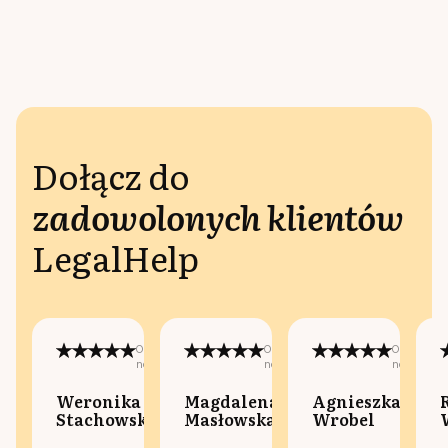
Dołącz do
zadowolonych klientów
LegalHelp
Opublikowano
Opublikowano
Opublikow
na:
na:
na:
Weronika
Magdalena
Agnieszka
Stachowska
Masłowska
Wrobel