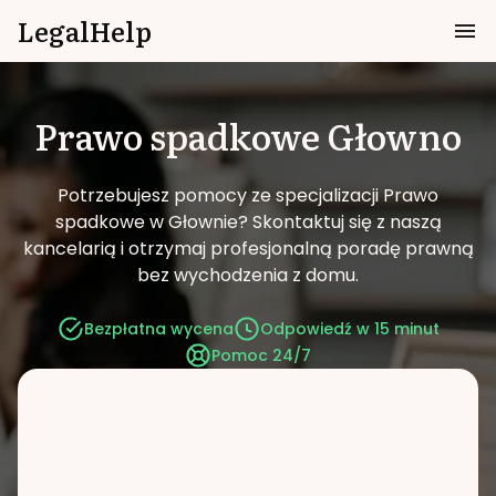
LegalHelp
Prawo spadkowe
Głowno
Potrzebujesz pomocy ze specjalizacji Prawo
spadkowe w Głownie?
Skontaktuj się z naszą
kancelarią i otrzymaj profesjonalną poradę prawną
bez wychodzenia z domu.
Bezpłatna wycena
Odpowiedź w 15 minut
Pomoc 24/7