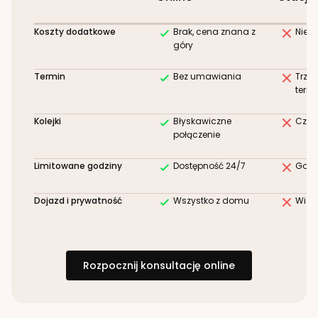
Koszty dodatkowe
Brak, cena znana z
Niez
góry
Termin
Bez umawiania
Trze
term
Kolejki
Błyskawiczne
Czek
połączenie
Limitowane godziny
Dostępność 24/7
Godz
Dojazd i prywatność
Wszystko z domu
Wizy
Rozpocznij konsultację online