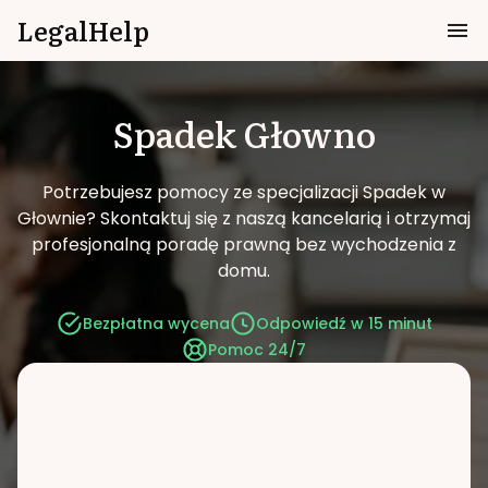
LegalHelp
Spadek
Głowno
Potrzebujesz pomocy ze specjalizacji Spadek w
Głownie?
Skontaktuj się z naszą kancelarią i otrzymaj
profesjonalną poradę prawną bez wychodzenia z
domu.
Bezpłatna wycena
Odpowiedź w 15 minut
Pomoc 24/7