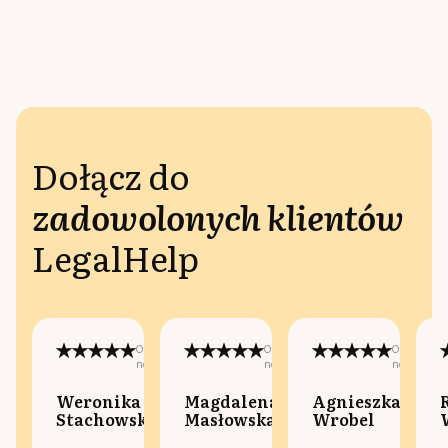
Dołącz do
zadowolonych klientów
LegalHelp
Opublikowano
Opublikowano
Opublikow
na:
na:
na:
Weronika
Magdalena
Agnieszka
Stachowska
Masłowska
Wrobel