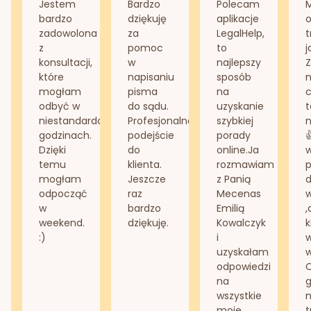
Jestem
Bardzo
Polecam
bardzo
dziękuję
aplikacje
o
zadowolona
za
LegalHelp,
t
z
pomoc
to
j
konsultacji,
w
najlepszy
Z
które
napisaniu
sposób
n
mogłam
pisma
na
odbyć w
do sądu.
uzyskanie
t
niestandardowych
Profesjonalne
szybkiej
n
godzinach.
podejście
porady
Dzięki
do
online.Ja
temu
klienta.
rozmawiam
mogłam
Jeszcze
z Panią
d
odpocząć
raz
Mecenas
w
bardzo
Emilią
,
weekend.
dziękuję.
Kowalczyk
k
:)
i
w
uzyskałam
odpowiedzi
na
g
wszystkie
n
moje
t