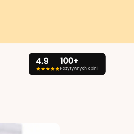
100+
4.9
Pozytywnych opinii