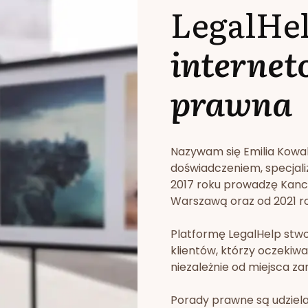
LegalHe
internet
prawna
Nazywam się Emilia Kowa
doświadczeniem, specjali
2017 roku prowadzę Kan
Warszawą oraz od 2021 rok
Platformę LegalHelp stw
klientów, którzy oczekiwa
niezależnie od miejsca za
Porady prawne są udziela