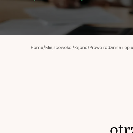
Home
/
Miejscowości
/
Kępno
/
Prawo rodzinne i opi
ot