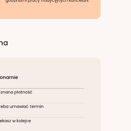
godzinami pracy tradycyjnych kancelarii.
rna
jonarnie
eznana płatność
zeba umawiać termin
ekasz w kolejce