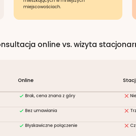
mieszkających w mniejszych
miejscowościach.
nsultacja online vs. wizyta stacjona
Online
Stac
Brak, cena znana z góry
Ni
Bez umawiania
Tr
Błyskawiczne połączenie
Cz