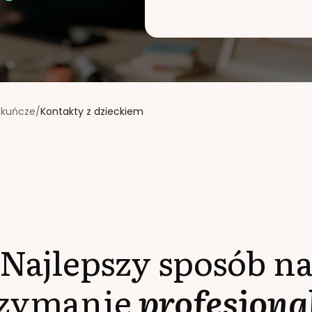
ekuńcze
/
Kontakty z dzieckiem
Najlepszy sposób n
rzymanie
profesjona