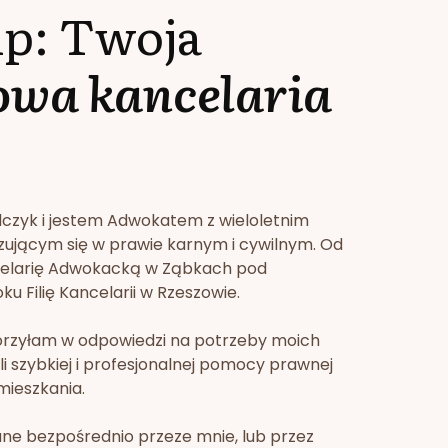
lp: Twoja
owa kancelaria
lczyk i jestem Adwokatem z wieloletnim
zującym się w prawie karnym i cywilnym. Od
celarię Adwokacką w Ząbkach pod
u Filię Kancelarii w Rzeszowie.
orzyłam w odpowiedzi na potrzeby moich
li szybkiej i profesjonalnej pomocy prawnej
mieszkania.
ne bezpośrednio przeze mnie, lub przez