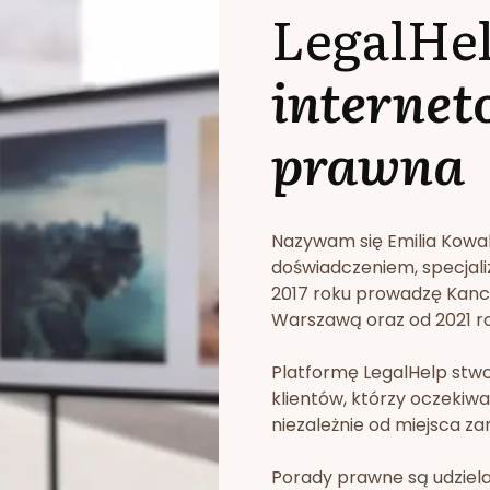
LegalHe
internet
prawna
Nazywam się Emilia Kowa
doświadczeniem, specjali
2017 roku prowadzę Kan
Warszawą oraz od 2021 rok
Platformę LegalHelp stw
klientów, którzy oczekiwa
niezależnie od miejsca za
Porady prawne są udziela