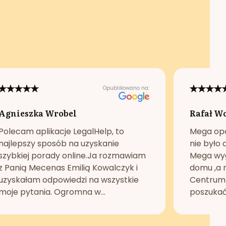
Opublikowano na:
Agnieszka Wrobel
Rafał W
Polecam aplikacje LegalHelp, to
Mega opc
najlepszy sposób na uzyskanie
nie było 
szybkiej porady online.Ja rozmawiam
Mega wyg
z Panią Mecenas Emilią Kowalczyk i
domu ,a n
uzyskałam odpowiedzi na wszystkie
Centrum 
moje pytania. Ogromna w...
poszukać 