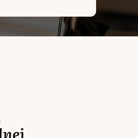
a
lnej