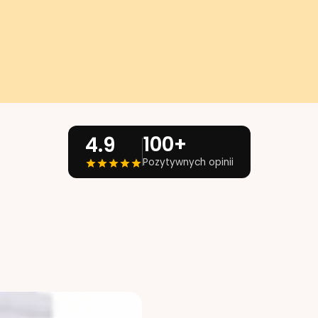
100+
4.9
Pozytywnych opinii