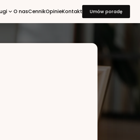
ugi
O nas
Cennik
Opinie
Kontakt
Umów poradę