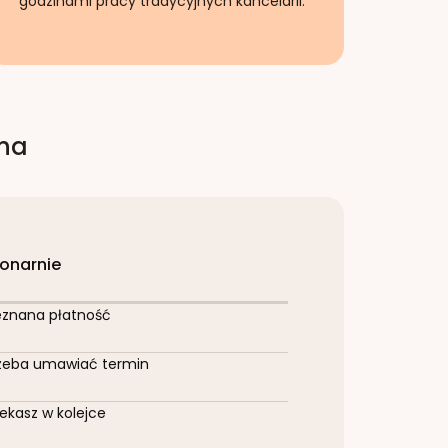
godzinami pracy tradycyjnych kancelarii.
rna
jonarnie
eznana płatność
zeba umawiać termin
ekasz w kolejce