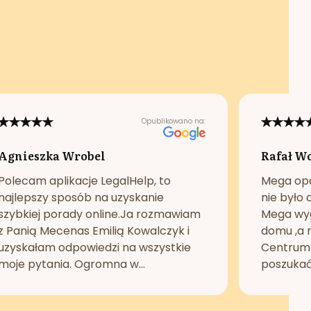
Opublikowano na:
Agnieszka Wrobel
Rafał W
Polecam aplikacje LegalHelp, to
Mega opc
najlepszy sposób na uzyskanie
nie było 
szybkiej porady online.Ja rozmawiam
Mega wyg
z Panią Mecenas Emilią Kowalczyk i
domu ,a n
uzyskałam odpowiedzi na wszystkie
Centrum 
moje pytania. Ogromna w...
poszukać 