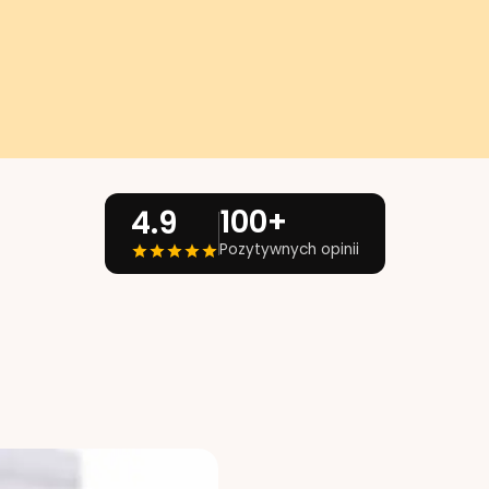
100+
4.9
Pozytywnych opinii