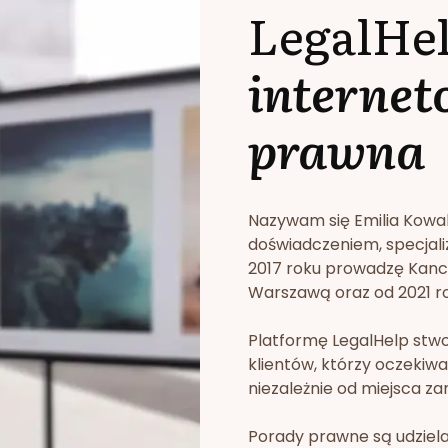
LegalHe
internet
prawna
Nazywam się Emilia Kowa
doświadczeniem, specjali
2017 roku prowadzę Kan
Warszawą oraz od 2021 rok
Platformę LegalHelp stw
klientów, którzy oczekiwa
niezależnie od miejsca za
Porady prawne są udziela