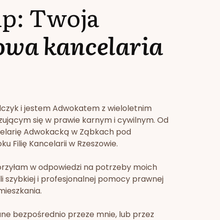
lp: Twoja
owa kancelaria
lczyk i jestem Adwokatem z wieloletnim
zującym się w prawie karnym i cywilnym. Od
celarię Adwokacką w Ząbkach pod
u Filię Kancelarii w Rzeszowie.
orzyłam w odpowiedzi na potrzeby moich
li szybkiej i profesjonalnej pomocy prawnej
mieszkania.
ne bezpośrednio przeze mnie, lub przez