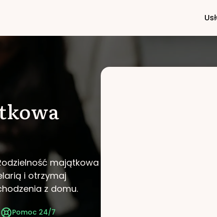
Usł
ątkowa
 Rodzielność majątkowa
larią i otrzymaj
chodzenia z domu.
t
Pomoc 24/7