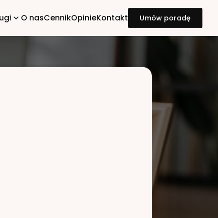
ugi
O nas
Cennik
Opinie
Kontakt
Umów poradę