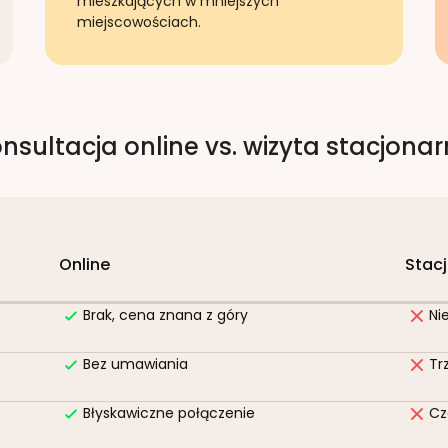
mieszkających w mniejszych
miejscowościach.
nsultacja online vs. wizyta stacjona
Online
Stac
Brak, cena znana z góry
Ni
Bez umawiania
Tr
Błyskawiczne połączenie
Cz