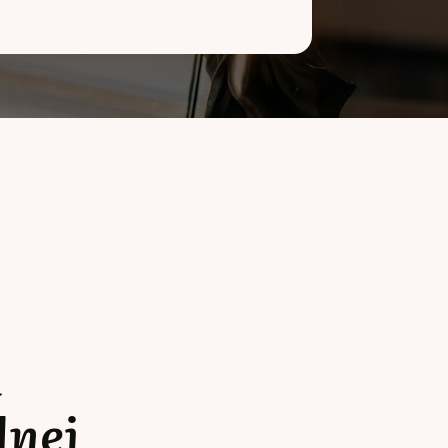
a
lnej