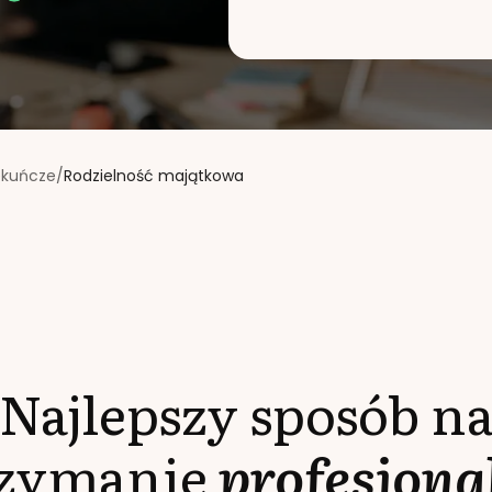
ekuńcze
/
Rodzielność majątkowa
Najlepszy sposób n
rzymanie
profesjona