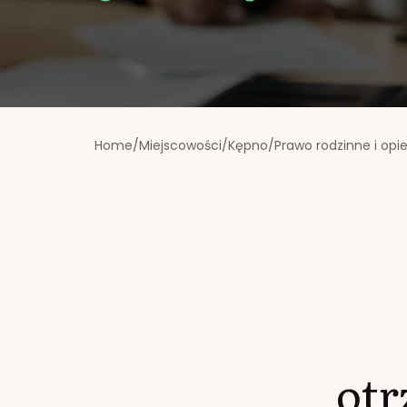
Home
/
Miejscowości
/
Kępno
/
Prawo rodzinne i opi
ot