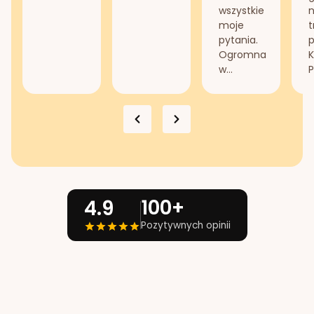
wszystkie
n
moje
t
pytania.
Ogromna
K
w...
P
100+
4.9
Pozytywnych opinii