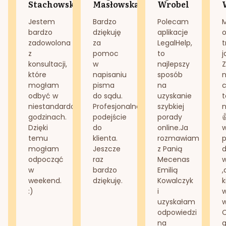
Stachowska
Masłowska
Wrobel
Jestem
Bardzo
Polecam
bardzo
dziękuję
aplikacje
o
zadowolona
za
LegalHelp,
t
z
pomoc
to
j
konsultacji,
w
najlepszy
Z
które
napisaniu
sposób
n
mogłam
pisma
na
odbyć w
do sądu.
uzyskanie
t
niestandardowych
Profesjonalne
szybkiej
n
godzinach.
podejście
porady
Dzięki
do
online.Ja
temu
klienta.
rozmawiam
mogłam
Jeszcze
z Panią
d
odpocząć
raz
Mecenas
w
bardzo
Emilią
,
weekend.
dziękuję.
Kowalczyk
k
:)
i
w
uzyskałam
odpowiedzi
na
g