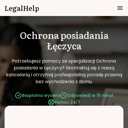
LegalHelp
Ochrona posiadania
Łęczyca
Potrzebujesz pomocy ze specjalizacji Ochrona
posiadania w Łęczycy?
Skontaktuj się z naszą
kancelarią i otrzymaj profesjonalną poradę prawną
bez wychodzenia z domu.
Bezpłatna wycena
Odpowiedź w 15 minut
Pomoc 24/7