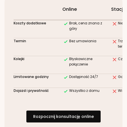
Online
Stacjo
Koszty dodatkowe
Brak, cena znana z
Niez
góry
Termin
Bez umawiania
Trze
term
Kolejki
Błyskawiczne
Czek
połączenie
Limitowane godziny
Dostępność 24/7
Godz
Dojazd i prywatność
Wszystko z domu
Wizy
Rozpocznij konsultację online