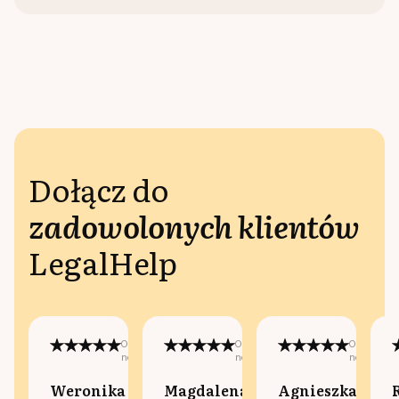
Dołącz do
zadowolonych klientów
LegalHelp
Opublikowano
Opublikowano
Opublikow
na:
na:
na:
Weronika
Magdalena
Agnieszka