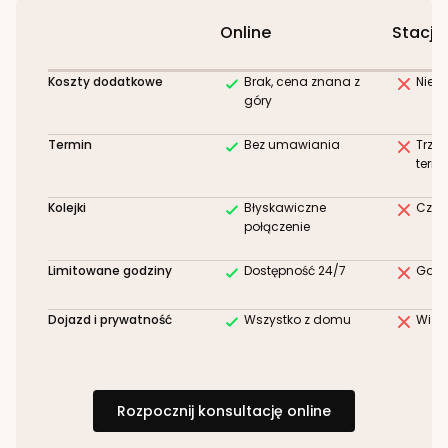
Online
Stacjo
Koszty dodatkowe
Brak, cena znana z
Niez
góry
Termin
Bez umawiania
Trze
term
Kolejki
Błyskawiczne
Czek
połączenie
Limitowane godziny
Dostępność 24/7
Godz
Dojazd i prywatność
Wszystko z domu
Wizy
Rozpocznij konsultację online