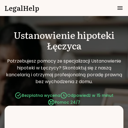
LegalHelp
Ustanowienie hipoteki
Łęczyca
Potrzebujesz pomocy ze specjalizacji Ustanowienie
hipoteki w Łęczycy?
Skontaktuj się z naszą
kancelarią i otrzymaj profesjonalną poradę prawną
bez wychodzenia z domu.
Bezpłatna wycena
Odpowiedź w 15 minut
Pomoc 24/7