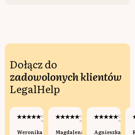
Dołącz do
zadowolonych klientów
LegalHelp
Opublikowano
Opublikowano
Opublikow
na:
na:
na:
Weronika
Magdalena
Agnieszka