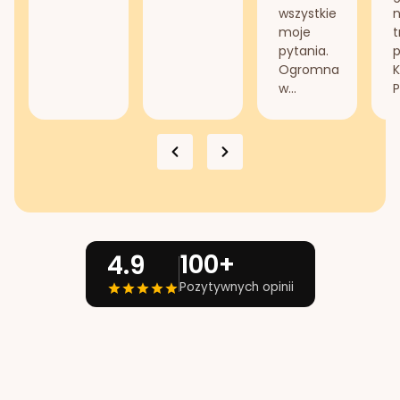
wszystkie
n
moje
t
pytania.
Ogromna
K
w...
P
100+
4.9
Pozytywnych opinii