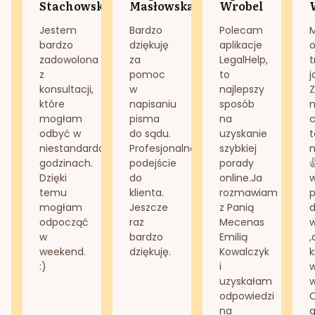
Stachowska
Masłowska
Wrobel
Jestem
Bardzo
Polecam
bardzo
dziękuję
aplikacje
o
zadowolona
za
LegalHelp,
t
z
pomoc
to
j
konsultacji,
w
najlepszy
Z
które
napisaniu
sposób
n
mogłam
pisma
na
odbyć w
do sądu.
uzyskanie
t
niestandardowych
Profesjonalne
szybkiej
n
godzinach.
podejście
porady
Dzięki
do
online.Ja
temu
klienta.
rozmawiam
mogłam
Jeszcze
z Panią
d
odpocząć
raz
Mecenas
w
bardzo
Emilią
,
weekend.
dziękuję.
Kowalczyk
k
:)
i
w
uzyskałam
odpowiedzi
na
g