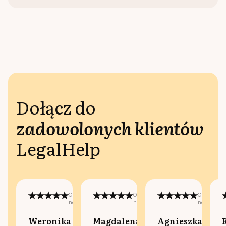
Dołącz do
zadowolonych klientów
LegalHelp
Opublikowano
Opublikowano
Opublikow
na:
na:
na:
Weronika
Magdalena
Agnieszka