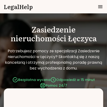
LegalHelp
Zasiedzenie
nieruchomości
Łęczyca
Potrzebujesz pomocy ze specjalizacji Zasiedzenie
nieruchomości w Łęczycy?
Skontaktuj się z naszą
kancelarią i otrzymaj profesjonalną poradę prawną
bez wychodzenia z domu.
Bezpłatna wycena
Odpowiedź w 15 minut
Pomoc 24/7