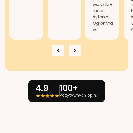
wszystkie
n
moje
t
pytania.
Ogromna
K
w...
P
100+
4.9
Pozytywnych opinii