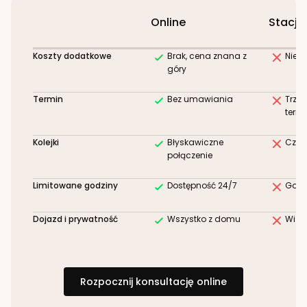
Online
Stacjo
Koszty dodatkowe
Brak, cena znana z
Niez
góry
Termin
Bez umawiania
Trze
term
Kolejki
Błyskawiczne
Czek
połączenie
Limitowane godziny
Dostępność 24/7
Godz
Dojazd i prywatność
Wszystko z domu
Wizy
Rozpocznij konsultację online