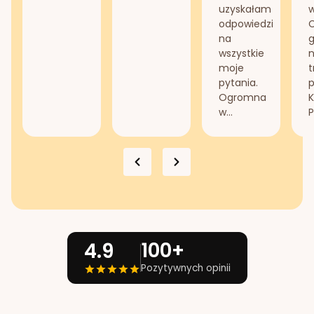
uzyskałam
odpowiedzi
na
g
wszystkie
n
moje
t
pytania.
Ogromna
K
w...
P
100+
4.9
Pozytywnych opinii