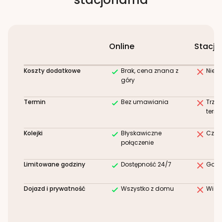
Online
Stacjo
Koszty dodatkowe
Brak, cena znana z
Niez
góry
Termin
Bez umawiania
Trze
term
Kolejki
Błyskawiczne
Czek
połączenie
Limitowane godziny
Dostępność 24/7
Godz
Dojazd i prywatność
Wszystko z domu
Wizy