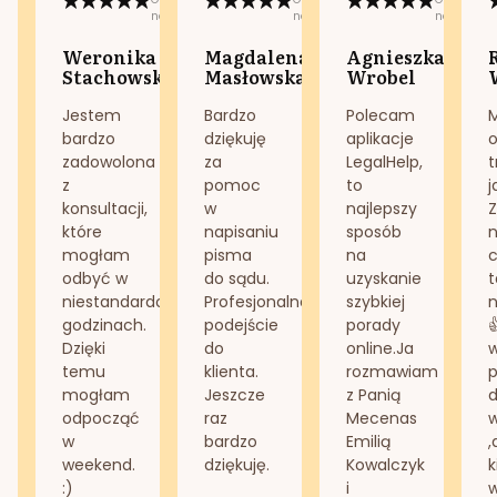
na:
na:
na:
Weronika
Magdalena
Agnieszka
Stachowska
Masłowska
Wrobel
Jestem
Bardzo
Polecam
bardzo
dziękuję
aplikacje
o
zadowolona
za
LegalHelp,
t
z
pomoc
to
j
konsultacji,
w
najlepszy
Z
które
napisaniu
sposób
n
mogłam
pisma
na
odbyć w
do sądu.
uzyskanie
t
niestandardowych
Profesjonalne
szybkiej
n
godzinach.
podejście
porady
Dzięki
do
online.Ja
temu
klienta.
rozmawiam
mogłam
Jeszcze
z Panią
d
odpocząć
raz
Mecenas
w
bardzo
Emilią
,
weekend.
dziękuję.
Kowalczyk
k
:)
i
w