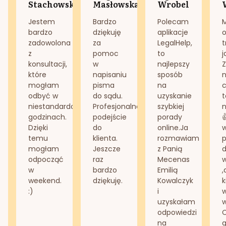
Stachowska
Masłowska
Wrobel
Jestem
Bardzo
Polecam
bardzo
dziękuję
aplikacje
o
zadowolona
za
LegalHelp,
t
z
pomoc
to
j
konsultacji,
w
najlepszy
Z
które
napisaniu
sposób
n
mogłam
pisma
na
odbyć w
do sądu.
uzyskanie
t
niestandardowych
Profesjonalne
szybkiej
n
godzinach.
podejście
porady
Dzięki
do
online.Ja
temu
klienta.
rozmawiam
mogłam
Jeszcze
z Panią
d
odpocząć
raz
Mecenas
w
bardzo
Emilią
,
weekend.
dziękuję.
Kowalczyk
k
:)
i
w
uzyskałam
odpowiedzi
na
g