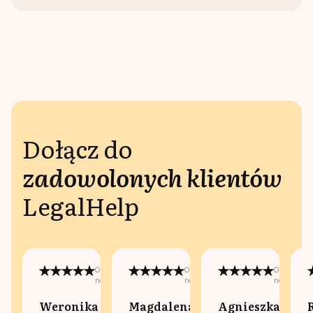
Dołącz do
zadowolonych klientów
LegalHelp
Opublikowano
Opublikowano
Opublikow
na:
na:
na:
Weronika
Magdalena
Agnieszka