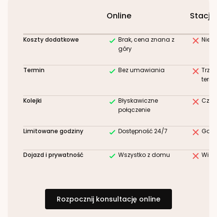
Online
Stacjo
Koszty dodatkowe
Brak, cena znana z
Niez
góry
Termin
Bez umawiania
Trze
term
Kolejki
Błyskawiczne
Czek
połączenie
Limitowane godziny
Dostępność 24/7
Godz
Dojazd i prywatność
Wszystko z domu
Wizy
Rozpocznij konsultację online