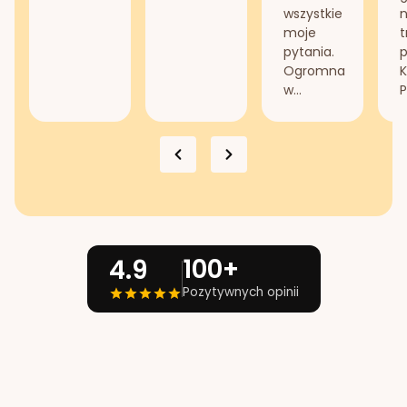
wszystkie
n
moje
t
pytania.
Ogromna
K
w...
P
100+
4.9
Pozytywnych opinii