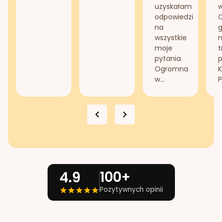
uzyskałam
odpowiedzi
na
g
wszystkie
n
moje
t
pytania.
Ogromna
K
w...
P
100+
4.9
Pozytywnych opinii