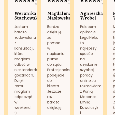
na:
na:
na:
Weronika
Magdalena
Agnieszka
Stachowska
Masłowska
Wrobel
Jestem
Bardzo
Polecam
bardzo
dziękuję
aplikacje
o
zadowolona
za
LegalHelp,
t
z
pomoc
to
j
konsultacji,
w
najlepszy
Z
które
napisaniu
sposób
n
mogłam
pisma
na
odbyć w
do sądu.
uzyskanie
t
niestandardowych
Profesjonalne
szybkiej
n
godzinach.
podejście
porady
Dzięki
do
online.Ja
temu
klienta.
rozmawiam
mogłam
Jeszcze
z Panią
d
odpocząć
raz
Mecenas
w
bardzo
Emilią
,
weekend.
dziękuję.
Kowalczyk
k
:)
i
w