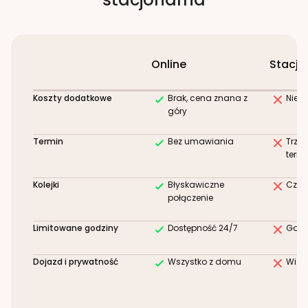
Online
Stacjo
Koszty dodatkowe
Brak, cena znana z
Niez
góry
Termin
Bez umawiania
Trze
term
Kolejki
Błyskawiczne
Czek
połączenie
Limitowane godziny
Dostępność 24/7
Godz
Dojazd i prywatność
Wszystko z domu
Wizy