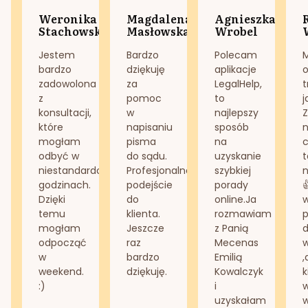
Weronika
Magdalena
Agnieszka
Stachowska
Masłowska
Wrobel
Jestem
Bardzo
Polecam
bardzo
dziękuję
aplikacje
o
zadowolona
za
LegalHelp,
t
z
pomoc
to
j
konsultacji,
w
najlepszy
Z
które
napisaniu
sposób
n
mogłam
pisma
na
odbyć w
do sądu.
uzyskanie
t
niestandardowych
Profesjonalne
szybkiej
n
godzinach.
podejście
porady
Dzięki
do
online.Ja
temu
klienta.
rozmawiam
mogłam
Jeszcze
z Panią
d
odpocząć
raz
Mecenas
w
bardzo
Emilią
,
weekend.
dziękuję.
Kowalczyk
k
:)
i
w
uzyskałam