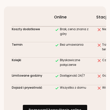
Online
Stacjo
Koszty dodatkowe
Brak, cena znana z
Niez
góry
Termin
Bez umawiania
Trze
term
Kolejki
Błyskawiczne
Czek
połączenie
Limitowane godziny
Dostępność 24/7
Godz
Dojazd i prywatność
Wszystko z domu
Wizy