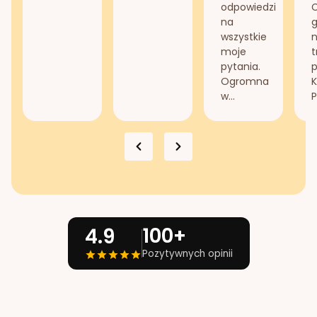
odpowiedzi
na
g
wszystkie
n
moje
t
pytania.
Ogromna
K
w...
P
100+
4.9
Pozytywnych opinii