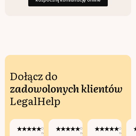
Rozpocznij konsultację online
Dołącz do
zadowolonych klientów
LegalHelp
Opublikowano
Opublikowano
Opublikow
na:
na:
na: