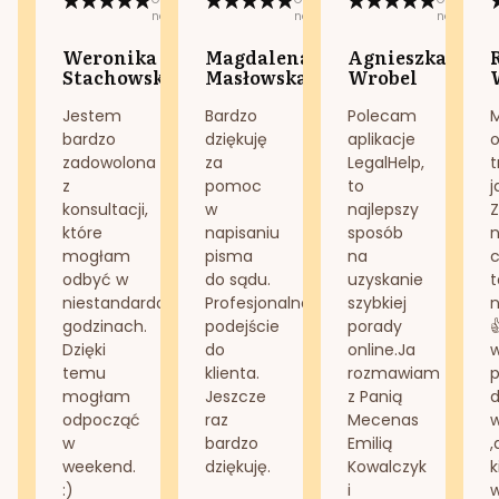
na:
na:
na:
Weronika
Magdalena
Agnieszka
Stachowska
Masłowska
Wrobel
Jestem
Bardzo
Polecam
bardzo
dziękuję
aplikacje
o
zadowolona
za
LegalHelp,
t
z
pomoc
to
j
konsultacji,
w
najlepszy
Z
które
napisaniu
sposób
n
mogłam
pisma
na
odbyć w
do sądu.
uzyskanie
t
niestandardowych
Profesjonalne
szybkiej
n
godzinach.
podejście
porady
Dzięki
do
online.Ja
temu
klienta.
rozmawiam
mogłam
Jeszcze
z Panią
d
odpocząć
raz
Mecenas
w
bardzo
Emilią
,
weekend.
dziękuję.
Kowalczyk
k
:)
i
w