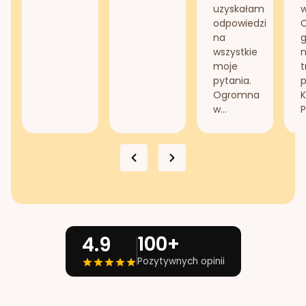
uzyskałam
odpowiedzi
na
g
wszystkie
n
moje
t
pytania.
Ogromna
K
w...
P
100+
4.9
Pozytywnych opinii