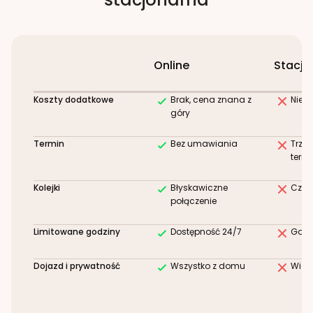
Online
Stacjo
Koszty dodatkowe
Brak, cena znana z
Niez
góry
Termin
Bez umawiania
Trze
term
Kolejki
Błyskawiczne
Czek
połączenie
Limitowane godziny
Dostępność 24/7
Godz
Dojazd i prywatność
Wszystko z domu
Wizy