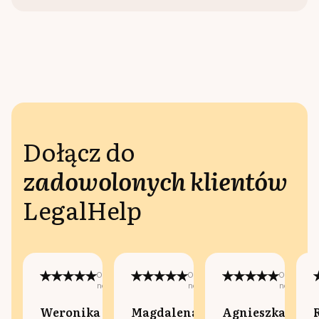
Dołącz do
zadowolonych klientów
LegalHelp
Opublikowano
Opublikowano
Opublikow
na:
na:
na:
Weronika
Magdalena
Agnieszka