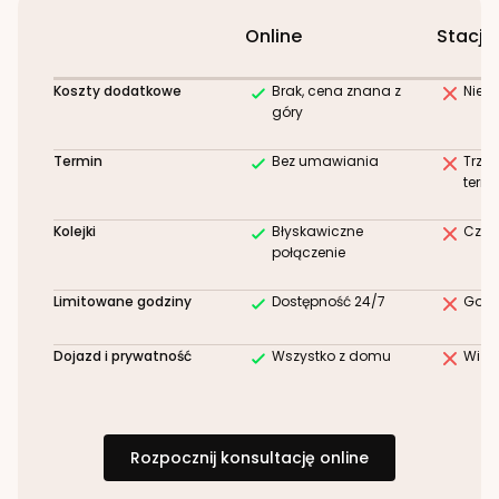
Online
Stacjo
Koszty dodatkowe
Brak, cena znana z
Niez
góry
Termin
Bez umawiania
Trze
term
Kolejki
Błyskawiczne
Czek
połączenie
Limitowane godziny
Dostępność 24/7
Godz
Dojazd i prywatność
Wszystko z domu
Wizy
Rozpocznij konsultację online