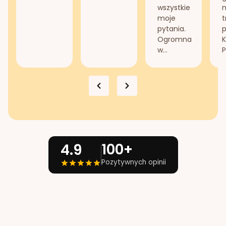
wszystkie
n
moje
t
pytania.
Ogromna
K
w...
P
100+
4.9
Pozytywnych opinii