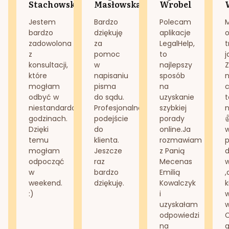
Stachowska
Masłowska
Wrobel
Jestem
Bardzo
Polecam
bardzo
dziękuję
aplikacje
o
zadowolona
za
LegalHelp,
t
z
pomoc
to
j
konsultacji,
w
najlepszy
Z
które
napisaniu
sposób
n
mogłam
pisma
na
odbyć w
do sądu.
uzyskanie
t
niestandardowych
Profesjonalne
szybkiej
n
godzinach.
podejście
porady
Dzięki
do
online.Ja
temu
klienta.
rozmawiam
mogłam
Jeszcze
z Panią
d
odpocząć
raz
Mecenas
w
bardzo
Emilią
,
weekend.
dziękuję.
Kowalczyk
k
:)
i
w
uzyskałam
odpowiedzi
na
g