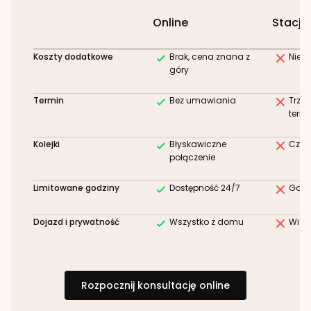
Online
Stacjo
Koszty dodatkowe
Brak, cena znana z
Niez
góry
Termin
Bez umawiania
Trze
term
Kolejki
Błyskawiczne
Czek
połączenie
Limitowane godziny
Dostępność 24/7
Godz
Dojazd i prywatność
Wszystko z domu
Wizy
Rozpocznij konsultację online