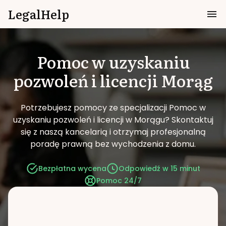
LegalHelp
Pomoc w uzyskaniu
pozwoleń i licencji
Morąg
Potrzebujesz pomocy ze specjalizacji Pomoc w
uzyskaniu pozwoleń i licencji w Morągu?
Skontaktuj
się z naszą kancelarią i otrzymaj profesjonalną
poradę prawną bez wychodzenia z domu.
Bezpłatna wycena
Odpowiedź w 15 minut
Pomoc 24/7