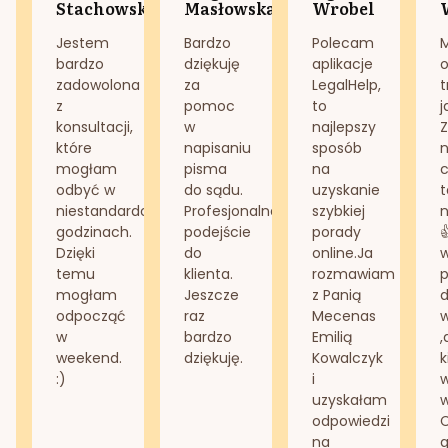
Stachowska
Masłowska
Wrobel
Jestem
Bardzo
Polecam
bardzo
dziękuję
aplikacje
o
zadowolona
za
LegalHelp,
t
z
pomoc
to
j
konsultacji,
w
najlepszy
Z
które
napisaniu
sposób
n
mogłam
pisma
na
odbyć w
do sądu.
uzyskanie
t
niestandardowych
Profesjonalne
szybkiej
n
godzinach.
podejście
porady
Dzięki
do
online.Ja
temu
klienta.
rozmawiam
mogłam
Jeszcze
z Panią
d
odpocząć
raz
Mecenas
w
bardzo
Emilią
,
weekend.
dziękuję.
Kowalczyk
k
:)
i
w
uzyskałam
odpowiedzi
na
g