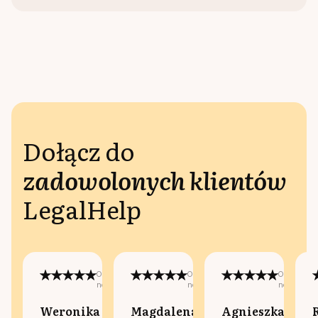
Dołącz do
zadowolonych klientów
LegalHelp
Opublikowano
Opublikowano
Opublikow
na:
na:
na:
Weronika
Magdalena
Agnieszka