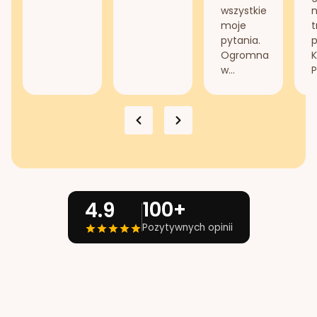
wszystkie
n
moje
t
pytania.
Ogromna
K
w...
P
100+
4.9
Pozytywnych opinii