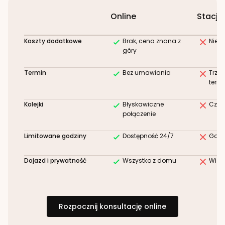
Online
Stacjo
Koszty dodatkowe
Brak, cena znana z
Niez
góry
Termin
Bez umawiania
Trze
term
Kolejki
Błyskawiczne
Czek
połączenie
Limitowane godziny
Dostępność 24/7
Godz
Dojazd i prywatność
Wszystko z domu
Wizy
Rozpocznij konsultację online